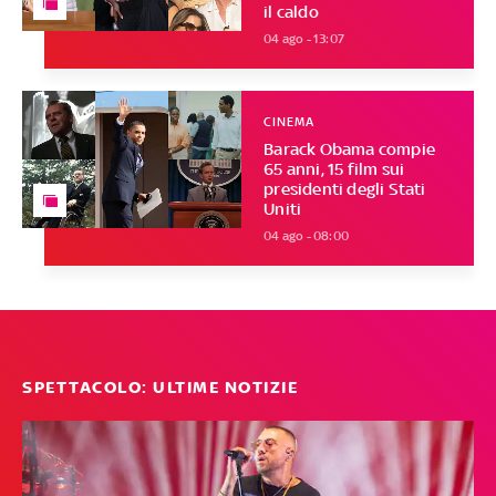
il caldo
04 ago - 13:07
CINEMA
Barack Obama compie
65 anni, 15 film sui
presidenti degli Stati
Uniti
04 ago - 08:00
SPETTACOLO: ULTIME NOTIZIE