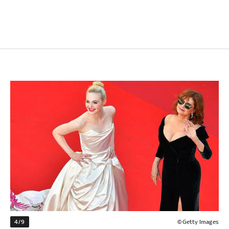
4/9
©Getty Images