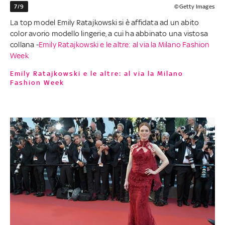
7/9
©Getty Images
La top model Emily Ratajkowski si è affidata ad un abito
color avorio modello lingerie, a cui ha abbinato una vistosa
collana -
Emily Ratajkowski e le altre: al via la Milano Fashion
Week
Emily Ratajkowski e le altre: al via la Milano
Fashion Week