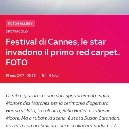
FOTOGALLERY
SPETTACOLO
Festival di Cannes, le star
invadono il primo red carpet.
FOTO
18 mag 2017 - 08:36
9 foto
Ospiti e giurati si sono dati appuntamento sulla
Montée des Marches per la cerimonia d’apertura.
Hanno sfilato, tra gli altri, Bella Hadid e Julianne
Moore. Ma a rubare la scena, è stata Susan Sarandon,
arrivata con occhiali da sole e scollatura audace. LA