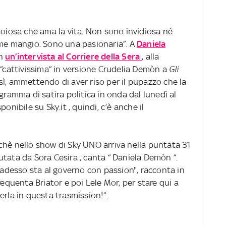
ioiosa che ama la vita. Non sono invidiosa né
ome mangio. Sono una pasionaria”. A
Daniela
In
un’intervista al Corriere della Sera
, alla
 “cattivissima” in versione Crudelia Demòn a
Gli
sì, ammettendo di aver riso per il pupazzo che la
gramma di satira politica in onda dal lunedì al
ponibile su Sky.it , quindi, c’è anche il
chè nello show di Sky UNO arriva nella puntata 31
aiutata da Sora Cesira , canta “ Daniela Demòn ”.
a adesso sta al governo con passion", racconta in
requenta Briator e poi Lele Mor, per stare qui a
erla in questa trasmission!”.