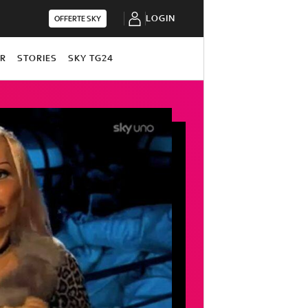
LOGIN
OFFERTE SKY
OR
STORIES
SKY TG24