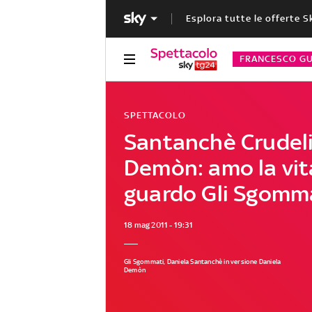
Esplora tutte le offerte S
FRANCESCO GU
SPETTACOLO
Santanchè Crudel
Demòn: amo la vit
guardo Gli Sgomm
18 mag 2011 - 19:31
Gli Sgommati, Daniela Santanchè in versione Daniela
Demòn