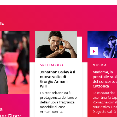
IE
SPETTACOLO
MUSICA
Jonathan Bailey è il
Madame, la
nuovo volto di
possibile sca
Giorgio Armani I
del concerto 
Will
Cattolica
La star britannica è
La cantautrice
protagonista del lancio
vicentina fa ta
della nuova fragranza
Romagna con il
maschile di casa
tour estivo. D
a
Armani con la...
9 agosto salirà s
er Glory