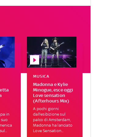
MUSICA
Madonna e Kylie
letta
Minogue, esce oggi
a
Love sensation
(Afterhours Mix)
A pochi giorni
ppa in
dall’esibizione sul
 suo
palco di Amsterdam,
omenica
Madonna ha lanciato
ul...
Love Sensation...