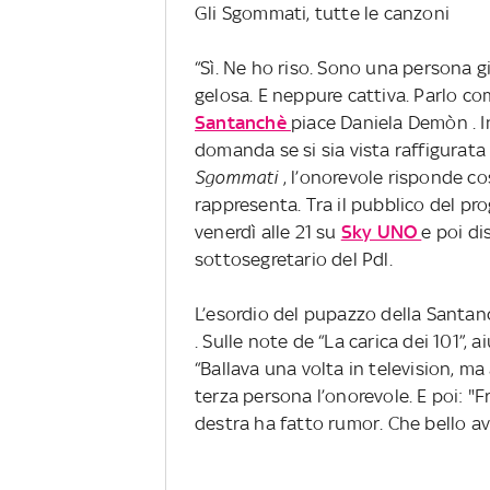
Gli Sgommati, tutte le canzoni
“Sì. Ne ho riso. Sono una persona g
gelosa. E neppure cattiva. Parlo c
Santanchè
piace Daniela Demòn . 
domanda se si sia vista raffigurata
Sgommati
, l’onorevole risponde co
rappresenta. Tra il pubblico del pro
venerdì alle 21 su
Sky UNO
e poi dis
sottosegretario del Pdl.
L’esordio del pupazzo della Santan
. Sulle note de “La carica dei 101”, 
“Ballava una volta in television, m
terza persona l’onorevole. E poi: "F
destra ha fatto rumor. Che bello av