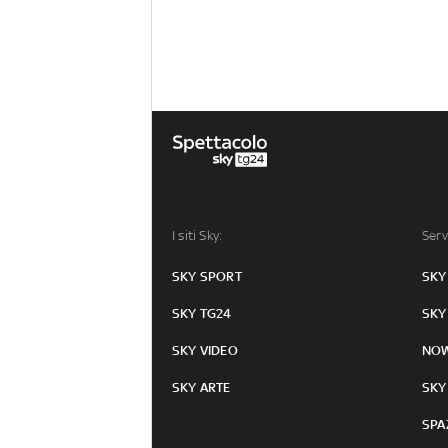
I siti Sky:
Serv
SKY SPORT
SKY
SKY TG24
SKY
SKY VIDEO
NO
SKY ARTE
SKY
SPA