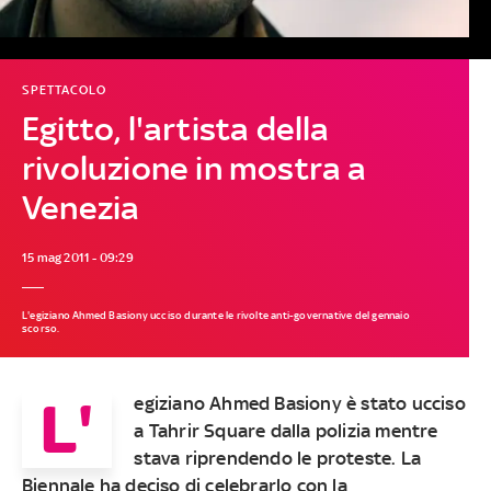
SPETTACOLO
Egitto, l'artista della
rivoluzione in mostra a
Venezia
15 mag 2011 - 09:29
L'egiziano Ahmed Basiony ucciso durante le rivolte anti-governative del gennaio
scorso.
L'
egiziano Ahmed Basiony è stato ucciso
a Tahrir Square dalla polizia mentre
stava riprendendo le proteste. La
Biennale ha deciso di celebrarlo con la