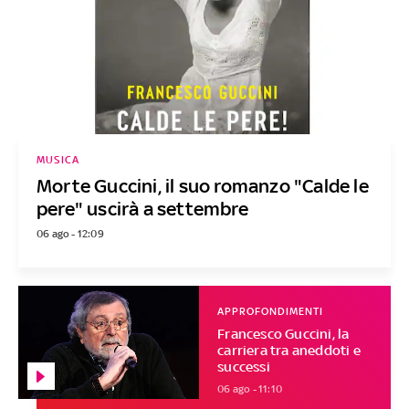
MUSICA
Morte Guccini, il suo romanzo "Calde le
pere" uscirà a settembre
06 ago - 12:09
APPROFONDIMENTI
Francesco Guccini, la
carriera tra aneddoti e
successi
06 ago - 11:10