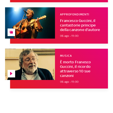
APPROFONDIMENTI
Francesco Guccini, il
cantastorie principe
della canzone d'autore
06 ago - 11:00
MUSICA
È morto Franesco
Guccini, il ricordo
attraverso 10 sue
canzoni
06 ago - 11:00