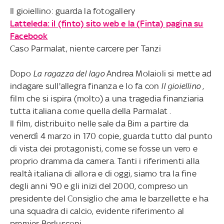
Il gioiellino: guarda la fotogallery
Latteleda: il (finto) sito web e la (Finta) pagina su
Facebook
Caso Parmalat, niente carcere per Tanzi
Dopo
La ragazza del lago
Andrea Molaioli si mette ad
indagare sull'allegra finanza e lo fa con
Il gioiellino
,
film che si ispira (molto) a una tragedia finanziaria
tutta italiana come quella della Parmalat .
Il film, distribuito nelle sale da Bim a partire da
venerdì 4 marzo in 170 copie, guarda tutto dal punto
di vista dei protagonisti, come se fosse un vero e
proprio dramma da camera. Tanti i riferimenti alla
realtà italiana di allora e di oggi, siamo tra la fine
degli anni '90 e gli inizi del 2000, compreso un
presidente del Consiglio che ama le barzellette e ha
una squadra di calcio, evidente riferimento al
premier Berlusconi.