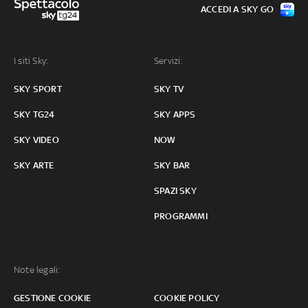
ACCEDI A SKY GO
I siti Sky:
Servizi:
SKY SPORT
SKY TV
SKY TG24
SKY APPS
SKY VIDEO
NOW
SKY ARTE
SKY BAR
SPAZI SKY
PROGRAMMI
Note legali:
GESTIONE COOKIE
COOKIE POLICY