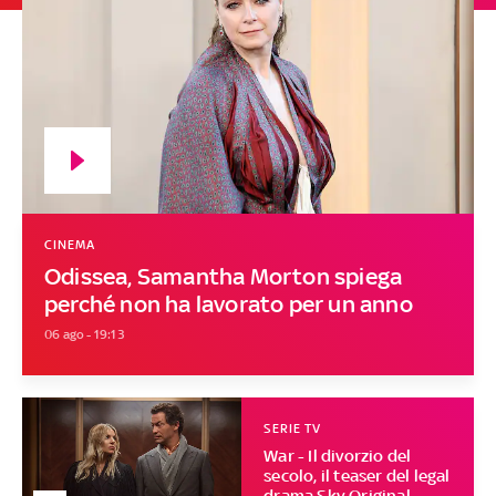
CINEMA
Odissea, Samantha Morton spiega
perché non ha lavorato per un anno
06 ago - 19:13
SERIE TV
War - Il divorzio del
secolo, il teaser del legal
drama Sky Original