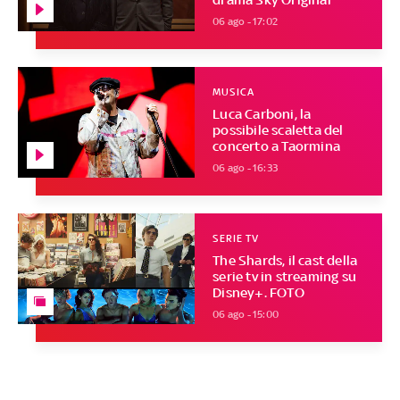
06 ago - 17:02
MUSICA
Luca Carboni, la
possibile scaletta del
concerto a Taormina
06 ago - 16:33
SERIE TV
The Shards, il cast della
serie tv in streaming su
Disney+. FOTO
06 ago - 15:00