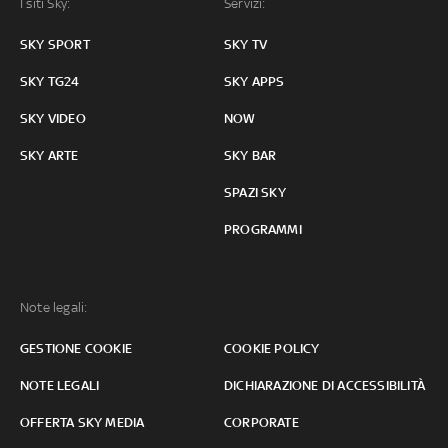
I siti Sky:
Servizi:
SKY SPORT
SKY TV
SKY TG24
SKY APPS
SKY VIDEO
NOW
SKY ARTE
SKY BAR
SPAZI SKY
PROGRAMMI
Note legali:
GESTIONE COOKIE
COOKIE POLICY
NOTE LEGALI
DICHIARAZIONE DI ACCESSIBILITÀ
OFFERTA SKY MEDIA
CORPORATE