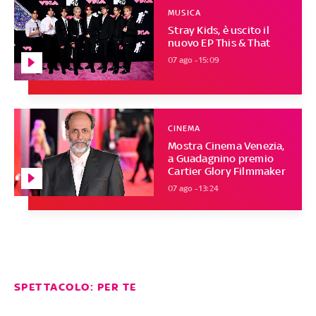
MUSICA
Stray Kids, è uscito il
nuovo EP This & That
07 ago - 15:09
CINEMA
Mostra Cinema Venezia,
a Guadagnino premio
Cartier Glory Filmmaker
07 ago - 13:24
SPETTACOLO: PER TE