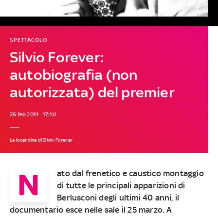
SPETTACOLO
Silvio Forever:
autobiografia (non
autorizzata) del premier
26 feb 2011 - 17:10
La locandina di Silvio Forever
N
ato dal frenetico e caustico montaggio
di tutte le principali apparizioni di
Berlusconi degli ultimi 40 anni, il
documentario esce nelle sale il 25 marzo. A