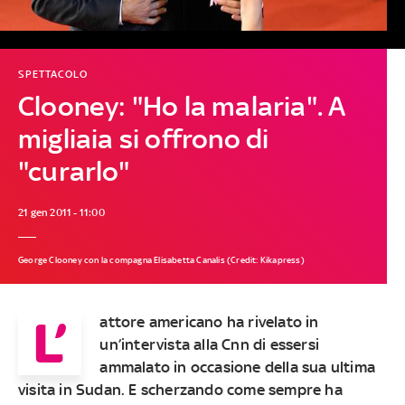
SPETTACOLO
Clooney: "Ho la malaria". A
migliaia si offrono di
"curarlo"
21 gen 2011 - 11:00
George Clooney con la compagna Elisabetta Canalis (Credit: Kikapress)
L’
attore americano ha rivelato in
un’intervista alla Cnn di essersi
ammalato in occasione della sua ultima
visita in Sudan. E scherzando come sempre ha