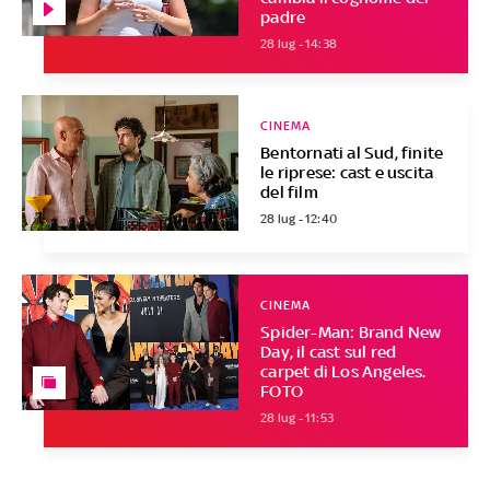
padre
28 lug - 14:38
CINEMA
Bentornati al Sud, finite
le riprese: cast e uscita
del film
28 lug - 12:40
CINEMA
Spider-Man: Brand New
Day, il cast sul red
carpet di Los Angeles.
FOTO
28 lug - 11:53