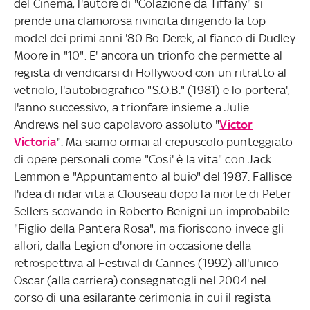
del Cinema, l'autore di "Colazione da Tiffany" si
prende una clamorosa rivincita dirigendo la top
model dei primi anni '80 Bo Derek, al fianco di Dudley
Moore in "10". E' ancora un trionfo che permette al
regista di vendicarsi di Hollywood con un ritratto al
vetriolo, l'autobiografico "S.O.B." (1981) e lo portera',
l'anno successivo, a trionfare insieme a Julie
Andrews nel suo capolavoro assoluto "
Victor
Victoria
". Ma siamo ormai al crepuscolo punteggiato
di opere personali come "Cosi' è la vita" con Jack
Lemmon e "Appuntamento al buio" del 1987. Fallisce
l'idea di ridar vita a Clouseau dopo la morte di Peter
Sellers scovando in Roberto Benigni un improbabile
"Figlio della Pantera Rosa", ma fioriscono invece gli
allori, dalla Legion d'onore in occasione della
retrospettiva al Festival di Cannes (1992) all'unico
Oscar (alla carriera) consegnatogli nel 2004 nel
corso di una esilarante cerimonia in cui il regista