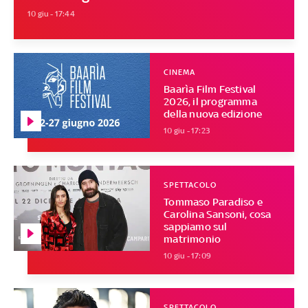
10 giu - 17:44
CINEMA
Baarìa Film Festival
2026, il programma
della nuova edizione
10 giu - 17:23
SPETTACOLO
Tommaso Paradiso e
Carolina Sansoni, cosa
sappiamo sul
matrimonio
10 giu - 17:09
SPETTACOLO