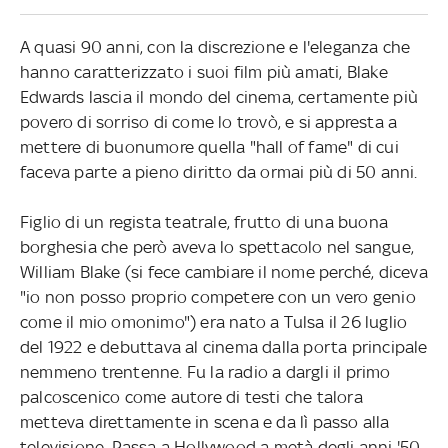
A quasi 90 anni, con la discrezione e l'eleganza che
hanno caratterizzato i suoi film più amati, Blake
Edwards lascia il mondo del cinema, certamente più
povero di sorriso di come lo trovò, e si appresta a
mettere di buonumore quella "hall of fame" di cui
faceva parte a pieno diritto da ormai più di 50 anni.
Figlio di un regista teatrale, frutto di una buona
borghesia che però aveva lo spettacolo nel sangue,
William Blake (si fece cambiare il nome perché, diceva
"io non posso proprio competere con un vero genio
come il mio omonimo") era nato a Tulsa il 26 luglio
del 1922 e debuttava al cinema dalla porta principale
nemmeno trentenne. Fu la radio a dargli il primo
palcoscenico come autore di testi che talora
metteva direttamente in scena e da lì passo alla
televisione. Passa a Hollywood a metà degli anni '50