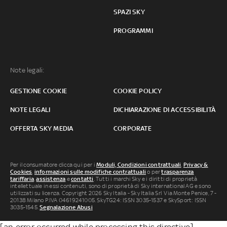
SPAZI SKY
PROGRAMMI
Note legali:
GESTIONE COOKIE
COOKIE POLICY
NOTE LEGALI
DICHIARAZIONE DI ACCESSIBILITÀ
OFFERTA SKY MEDIA
CORPORATE
Per il consumatore clicca qui per i
Moduli, Condizioni contrattuali
,
Privacy &
Cookies
,
informazioni sulle modifiche contrattuali
o per
trasparenza
tariffaria
,
assistenza
e
contatti
. Tutti i marchi Sky e i diritti di proprietà
intellettuale in essi contenuti, sono di proprietà di Sky international AG e sono
utilizzati su licenza. Copyright 2026 Sky Italia - Sky Italia Srl Via Monte Penice, 7 -
20138 Milano P.IVA 04619241005. SkyTG24: ISSN 3035-1537 e SkySport: ISSN
3035-1545.
Segnalazione Abusi
[an error occurred while processing this directive]