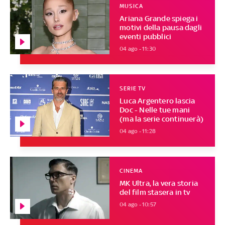
MUSICA
Ariana Grande spiega i
motivi della pausa dagli
eventi pubblici
04 ago - 11:30
SERIE TV
Luca Argentero lascia
Doc - Nelle tue mani
(ma la serie continuerà)
04 ago - 11:28
CINEMA
MK Ultra, la vera storia
del film stasera in tv
04 ago - 10:57