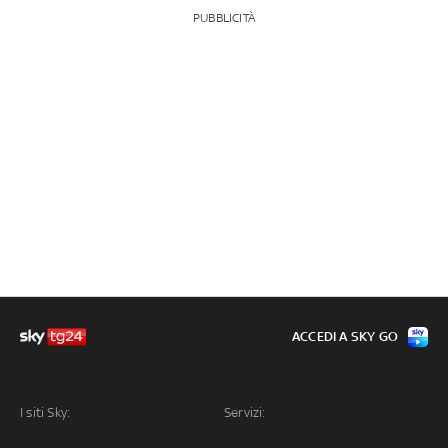
PUBBLICITÀ
ACCEDI A SKY GO
I siti Sky:
Servizi: