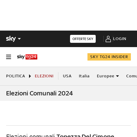
LOGIN
OFFERTE SKY
SKY TG24 INSIDER
POLITICA
ELEZIONI
USA
Italia
Europee
Comu
Elezioni Comunali 2024
Tonezza Del Cimone
Elezioni comunali