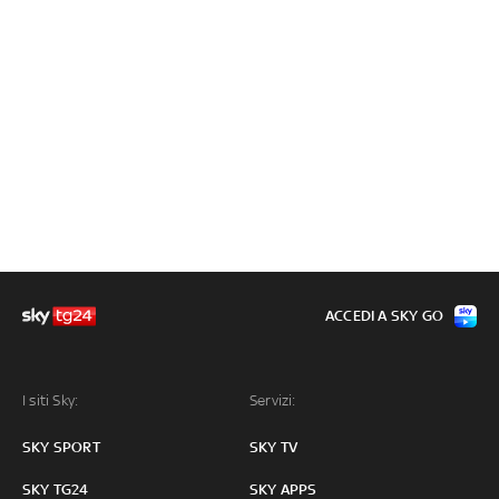
ACCEDI A SKY GO
I siti Sky:
Servizi:
SKY SPORT
SKY TV
SKY TG24
SKY APPS