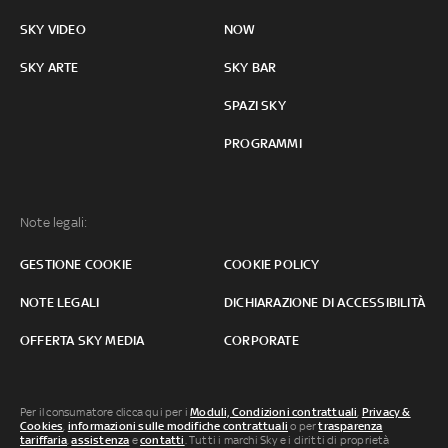
SKY VIDEO
NOW
SKY ARTE
SKY BAR
SPAZI SKY
PROGRAMMI
Note legali:
GESTIONE COOKIE
COOKIE POLICY
NOTE LEGALI
DICHIARAZIONE DI ACCESSIBILITÀ
OFFERTA SKY MEDIA
CORPORATE
Per il consumatore clicca qui per i
Moduli, Condizioni contrattuali
,
Privacy &
Cookies
,
informazioni sulle modifiche contrattuali
o per
trasparenza
tariffaria
,
assistenza
e
contatti
. Tutti i marchi Sky e i diritti di proprietà