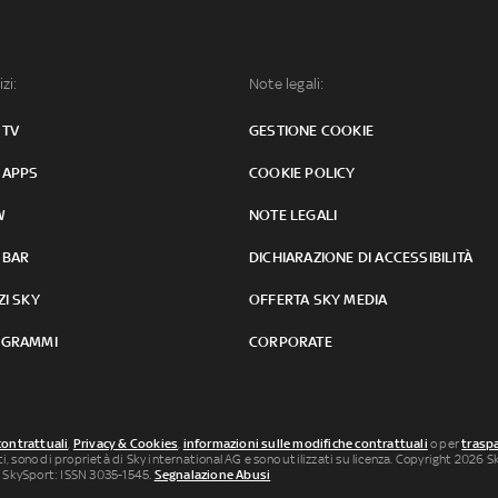
izi:
Note legali:
 TV
GESTIONE COOKIE
 APPS
COOKIE POLICY
W
NOTE LEGALI
 BAR
DICHIARAZIONE DI ACCESSIBILITÀ
ZI SKY
OFFERTA SKY MEDIA
GRAMMI
CORPORATE
contrattuali
,
Privacy & Cookies
,
informazioni sulle modifiche contrattuali
o per
traspa
uti, sono di proprietà di Sky international AG e sono utilizzati su licenza. Copyright 2026 Sky
 SkySport: ISSN 3035-1545.
Segnalazione Abusi