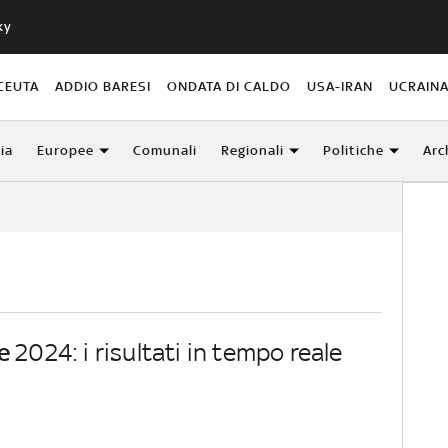
ky
CEUTA
ADDIO BARESI
ONDATA DI CALDO
USA-IRAN
UCRAIN
lia
Europee
Comunali
Regionali
Politiche
Arc
e
2024: i risultati in tempo reale