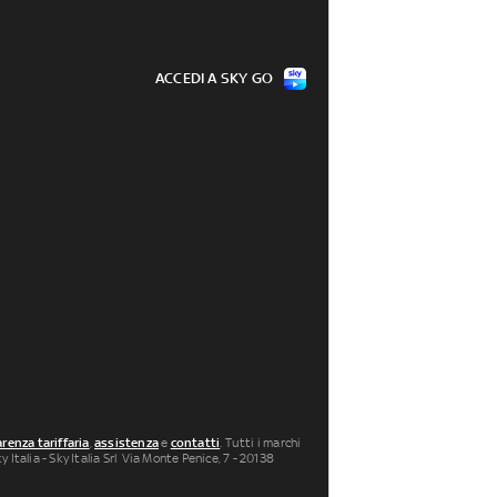
ACCEDI A SKY GO
renza tariffaria
,
assistenza
e
contatti
. Tutti i marchi
 Italia - Sky Italia Srl Via Monte Penice, 7 - 20138