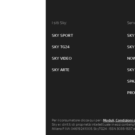
I siti Sky:
Serv
SKY SPORT
SKY
SKY TG24
SKY
SKY VIDEO
NO
SKY ARTE
SKY
SPA
PRO
Per il consumatore clicca qui per i
Moduli, Condizioni 
Sky e i diritti di proprietà intellettuale in essi conten
Milano P.IVA 04619241005. SkyTG24: ISSN 3035-1537 e