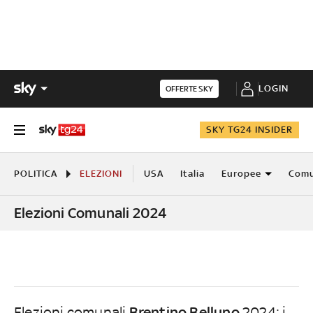
LOGIN
OFFERTE SKY
SKY TG24 INSIDER
POLITICA
ELEZIONI
USA
Italia
Europee
Comu
Elezioni Comunali 2024
Brentino Belluno
Elezioni comunali
2024: i