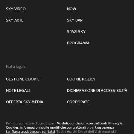
SKY VIDEO
NOW
SKY ARTE
SKY BAR
SPAZI SKY
PROGRAMMI
Note legali:
GESTIONE COOKIE
COOKIE POLICY
NOTE LEGALI
DICHIARAZIONE DI ACCESSIBILITÀ
OFFERTA SKY MEDIA
CORPORATE
Per il consumatore clicca qui per i
Moduli, Condizioni contrattuali
,
Privacy &
Cookies
,
informazioni sulle modifiche contrattuali
o per
trasparenza
tariffaria
,
assistenza
e
contatti
. Tutti i marchi Sky e i diritti di proprietà