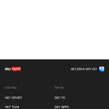
ACCEDI A SKY GO
I siti Sky:
Servizi:
SKY SPORT
SKY TV
SKY TG24
SKY APPS