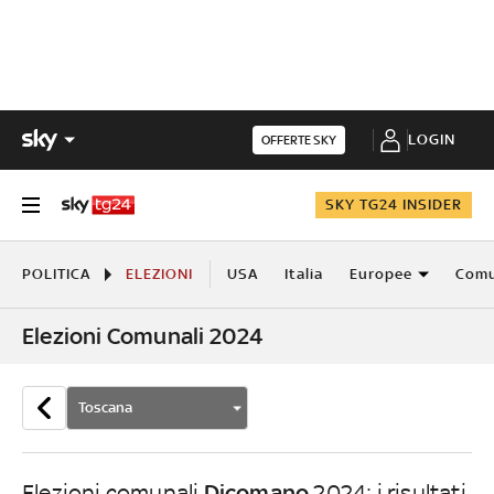
LOGIN
OFFERTE SKY
SKY TG24 INSIDER
POLITICA
ELEZIONI
USA
Italia
Europee
Comu
Elezioni Comunali 2024
Toscana
Dicomano
Elezioni comunali
2024: i risultati