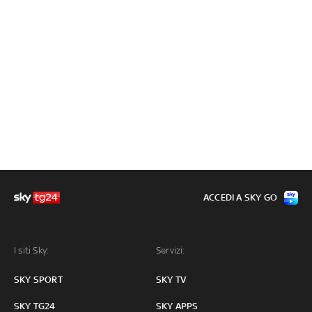
ACCEDI A SKY GO
I siti Sky:
Servizi:
SKY SPORT
SKY TV
SKY TG24
SKY APPS