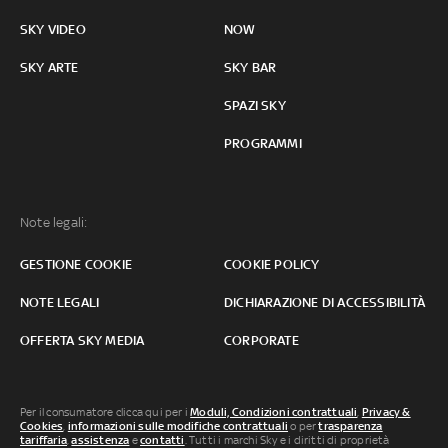
SKY VIDEO
NOW
SKY ARTE
SKY BAR
SPAZI SKY
PROGRAMMI
Note legali:
GESTIONE COOKIE
COOKIE POLICY
NOTE LEGALI
DICHIARAZIONE DI ACCESSIBILITÀ
OFFERTA SKY MEDIA
CORPORATE
Per il consumatore clicca qui per i
Moduli, Condizioni contrattuali
,
Privacy &
Cookies
,
informazioni sulle modifiche contrattuali
o per
trasparenza
tariffaria
,
assistenza
e
contatti
. Tutti i marchi Sky e i diritti di proprietà