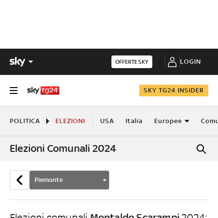
LOGIN
OFFERTE SKY
SKY TG24 INSIDER
POLITICA
ELEZIONI
USA
Italia
Europee
Comu
Elezioni Comunali 2024
Piemonte
Montaldo Scarampi
Elezioni comunali
2024: