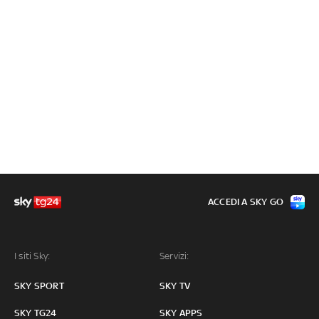
ACCEDI A SKY GO
I siti Sky:
Servizi:
SKY SPORT
SKY TV
SKY TG24
SKY APPS