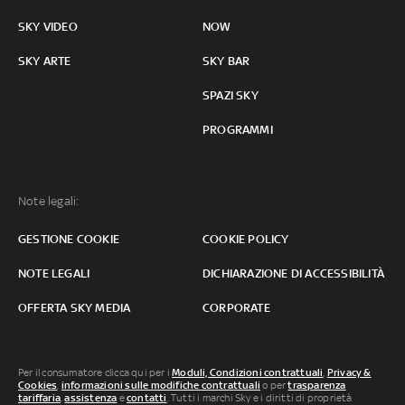
SKY VIDEO
NOW
SKY ARTE
SKY BAR
SPAZI SKY
PROGRAMMI
Note legali:
GESTIONE COOKIE
COOKIE POLICY
NOTE LEGALI
DICHIARAZIONE DI ACCESSIBILITÀ
OFFERTA SKY MEDIA
CORPORATE
Per il consumatore clicca qui per i
Moduli, Condizioni contrattuali
,
Privacy &
Cookies
,
informazioni sulle modifiche contrattuali
o per
trasparenza
tariffaria
,
assistenza
e
contatti
. Tutti i marchi Sky e i diritti di proprietà