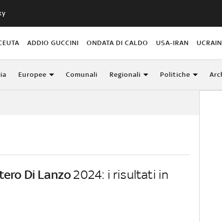
ky
CEUTA
ADDIO GUCCINI
ONDATA DI CALDO
USA-IRAN
UCRAI
lia
Europee
Comunali
Regionali
Politiche
Arc
ero Di Lanzo
2024: i risultati in