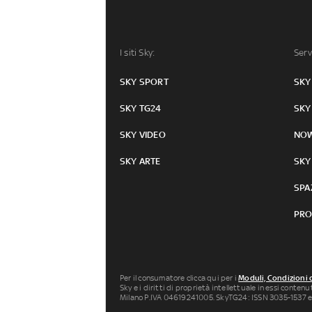
I siti Sky:
Serv
SKY SPORT
SKY
SKY TG24
SKY
SKY VIDEO
NO
SKY ARTE
SKY
SPA
PRO
Per il consumatore clicca qui per i
Moduli, Condizioni 
Sky e i diritti di proprietà intellettuale in essi conten
Milano P.IVA 04619241005. SkyTG24: ISSN 3035-1537 e