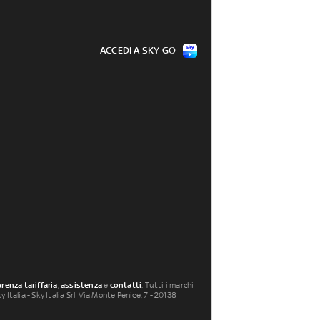
ACCEDI A SKY GO
renza tariffaria
,
assistenza
e
contatti
. Tutti i marchi
 Italia - Sky Italia Srl Via Monte Penice, 7 - 20138