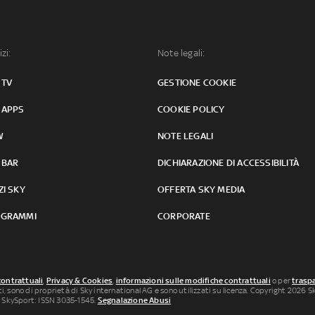
izi:
Note legali:
 TV
GESTIONE COOKIE
 APPS
COOKIE POLICY
W
NOTE LEGALI
 BAR
DICHIARAZIONE DI ACCESSIBILITÀ
ZI SKY
OFFERTA SKY MEDIA
GRAMMI
CORPORATE
contrattuali
,
Privacy & Cookies
,
informazioni sulle modifiche contrattuali
o per
traspa
uti, sono di proprietà di Sky international AG e sono utilizzati su licenza. Copyright 2026 Sky
 SkySport: ISSN 3035-1545.
Segnalazione Abusi