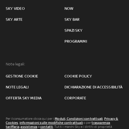
SKY VIDEO
NOW
SKY ARTE
SKY BAR
SPAZI SKY
PROGRAMMI
Note legali:
GESTIONE COOKIE
COOKIE POLICY
NOTE LEGALI
DICHIARAZIONE DI ACCESSIBILITÀ
OFFERTA SKY MEDIA
CORPORATE
Per il consumatore clicca qui per i
Moduli, Condizioni contrattuali
,
Privacy &
Cookies
,
informazioni sulle modifiche contrattuali
o per
trasparenza
tariffaria
,
assistenza
e
contatti
. Tutti i marchi Sky e i diritti di proprietà