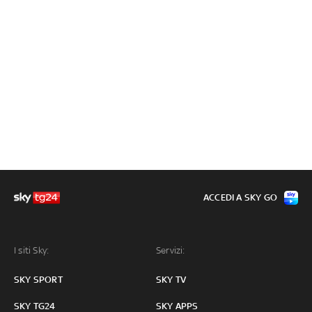
ACCEDI A SKY GO
I siti Sky:
Servizi:
SKY SPORT
SKY TV
SKY TG24
SKY APPS