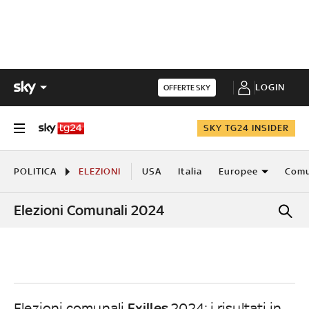
LOGIN
OFFERTE SKY
SKY TG24 INSIDER
POLITICA
ELEZIONI
USA
Italia
Europee
Comu
Elezioni Comunali 2024
Exilles
Elezioni comunali
2024: i risultati in