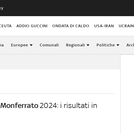
ky
CEUTA
ADDIO GUCCINI
ONDATA DI CALDO
USA-IRAN
UCRAI
lia
Europee
Comunali
Regionali
Politiche
Arc
 Monferrato
2024: i risultati in