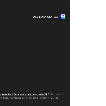
ACCEDI A SKY GO
renza tariffaria
,
assistenza
e
contatti
. Tutti i marchi
 Italia - Sky Italia Srl Via Monte Penice, 7 - 20138