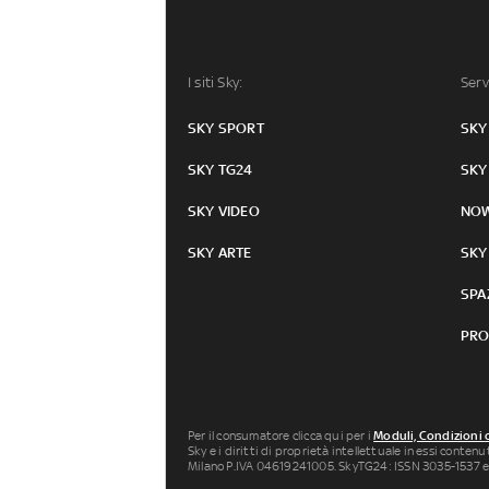
I siti Sky:
Serv
SKY SPORT
SKY
SKY TG24
SKY
SKY VIDEO
NO
SKY ARTE
SKY
SPA
PRO
Per il consumatore clicca qui per i
Moduli, Condizioni 
Sky e i diritti di proprietà intellettuale in essi conten
Milano P.IVA 04619241005. SkyTG24: ISSN 3035-1537 e