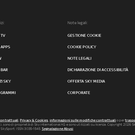
izi:
Note legali:
 TV
GESTIONE COOKIE
 APPS
COOKIE POLICY
W
NOTE LEGALI
 BAR
DICHIARAZIONE DI ACCESSIBILITÀ
ZI SKY
OFFERTA SKY MEDIA
GRAMMI
CORPORATE
contrattuali
,
Privacy & Cookies
,
informazioni sulle modifiche contrattuali
o per
traspa
uti, sono di proprietà di Sky international AG e sono utilizzati su licenza. Copyright 2026 Sky
 SkySport: ISSN 3035-1545.
Segnalazione Abusi