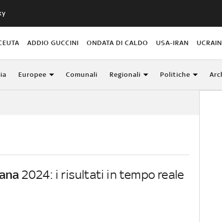
ky
CEUTA
ADDIO GUCCINI
ONDATA DI CALDO
USA-IRAN
UCRAI
lia
Europee
Comunali
Regionali
Politiche
Arc
iana
2024: i risultati in tempo reale