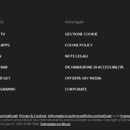
izi:
Note legali:
 TV
GESTIONE COOKIE
 APPS
COOKIE POLICY
W
NOTE LEGALI
 BAR
DICHIARAZIONE DI ACCESSIBILITÀ
ZI SKY
OFFERTA SKY MEDIA
GRAMMI
CORPORATE
contrattuali
,
Privacy & Cookies
,
informazioni sulle modifiche contrattuali
o per
traspa
uti, sono di proprietà di Sky international AG e sono utilizzati su licenza. Copyright 2026 Sky
 SkySport: ISSN 3035-1545.
Segnalazione Abusi