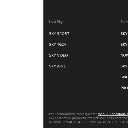
I siti Sky:
Serv
SKY SPORT
SKY
SKY TG24
SKY
SKY VIDEO
NO
SKY ARTE
SKY
SPA
PRO
Per il consumatore clicca qui per i
Moduli, Condizioni 
Sky e i diritti di proprietà intellettuale in essi conten
Milano P.IVA 04619241005. SkyTG24: ISSN 3035-1537 e