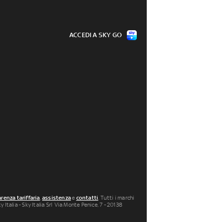
ACCEDI A SKY GO
renza tariffaria
,
assistenza
e
contatti
. Tutti i marchi
 Italia - Sky Italia Srl Via Monte Penice, 7 - 20138