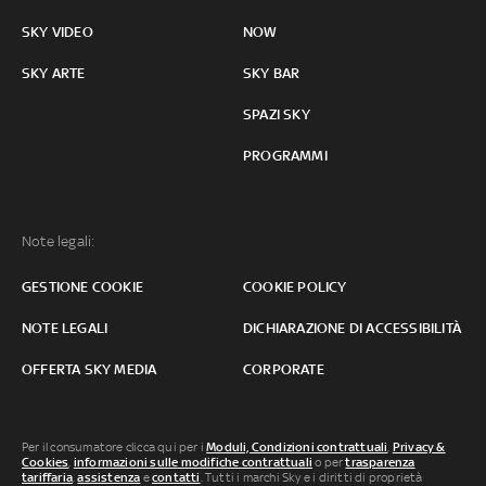
SKY VIDEO
NOW
SKY ARTE
SKY BAR
SPAZI SKY
PROGRAMMI
Note legali:
GESTIONE COOKIE
COOKIE POLICY
NOTE LEGALI
DICHIARAZIONE DI ACCESSIBILITÀ
OFFERTA SKY MEDIA
CORPORATE
Per il consumatore clicca qui per i
Moduli, Condizioni contrattuali
,
Privacy &
Cookies
,
informazioni sulle modifiche contrattuali
o per
trasparenza
tariffaria
,
assistenza
e
contatti
. Tutti i marchi Sky e i diritti di proprietà