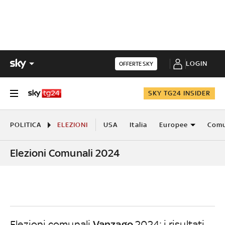
LOGIN
OFFERTE SKY
SKY TG24 INSIDER
POLITICA
ELEZIONI
USA
Italia
Europee
Comu
Elezioni Comunali 2024
Vanzago
Elezioni comunali
2024: i risultati