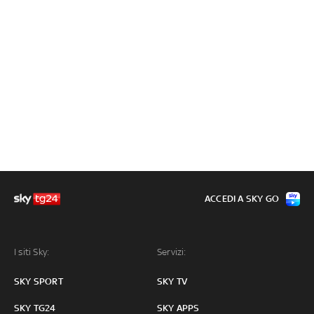
ACCEDI A SKY GO
I siti Sky:
Servizi:
SKY SPORT
SKY TV
SKY TG24
SKY APPS