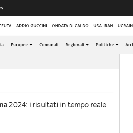
ky
CEUTA
ADDIO GUCCINI
ONDATA DI CALDO
USA-IRAN
UCRAI
lia
Europee
Comunali
Regionali
Politiche
Arc
na
2024: i risultati in tempo reale