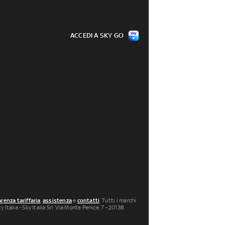
ACCEDI A SKY GO
renza tariffaria
,
assistenza
e
contatti
. Tutti i marchi
 Italia - Sky Italia Srl Via Monte Penice, 7 - 20138