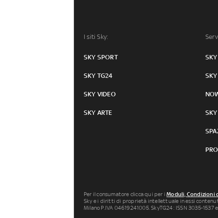
I siti Sky:
Serv
SKY SPORT
SKY
SKY TG24
SKY
SKY VIDEO
NO
SKY ARTE
SKY
SPA
PRO
Per il consumatore clicca qui per i
Moduli, Condizioni 
Sky e i diritti di proprietà intellettuale in essi conten
Milano P.IVA 04619241005. SkyTG24: ISSN 3035-1537 e