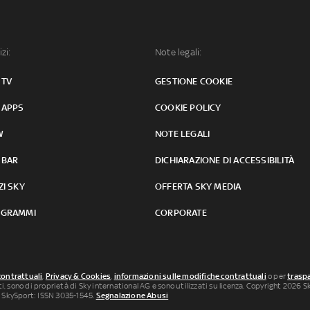
izi:
Note legali:
 TV
GESTIONE COOKIE
 APPS
COOKIE POLICY
W
NOTE LEGALI
 BAR
DICHIARAZIONE DI ACCESSIBILITÀ
ZI SKY
OFFERTA SKY MEDIA
GRAMMI
CORPORATE
contrattuali
,
Privacy & Cookies
,
informazioni sulle modifiche contrattuali
o per
traspa
uti, sono di proprietà di Sky international AG e sono utilizzati su licenza. Copyright 2026 Sky
 SkySport: ISSN 3035-1545.
Segnalazione Abusi