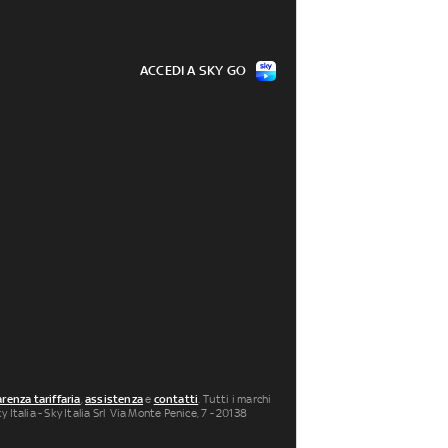
ACCEDI A SKY GO
renza tariffaria
,
assistenza
e
contatti
. Tutti i marchi
 Italia - Sky Italia Srl Via Monte Penice, 7 - 20138