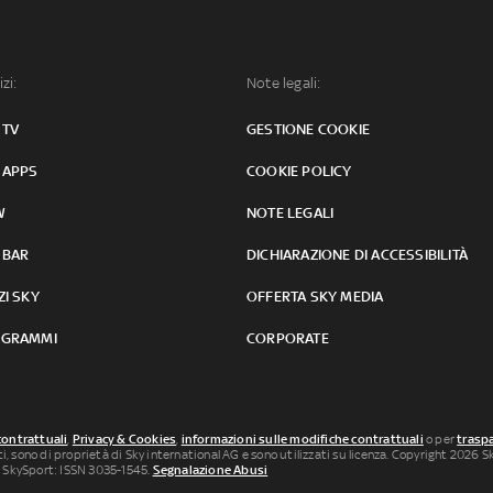
izi:
Note legali:
 TV
GESTIONE COOKIE
 APPS
COOKIE POLICY
W
NOTE LEGALI
 BAR
DICHIARAZIONE DI ACCESSIBILITÀ
ZI SKY
OFFERTA SKY MEDIA
GRAMMI
CORPORATE
contrattuali
,
Privacy & Cookies
,
informazioni sulle modifiche contrattuali
o per
traspa
uti, sono di proprietà di Sky international AG e sono utilizzati su licenza. Copyright 2026 Sky
 SkySport: ISSN 3035-1545.
Segnalazione Abusi