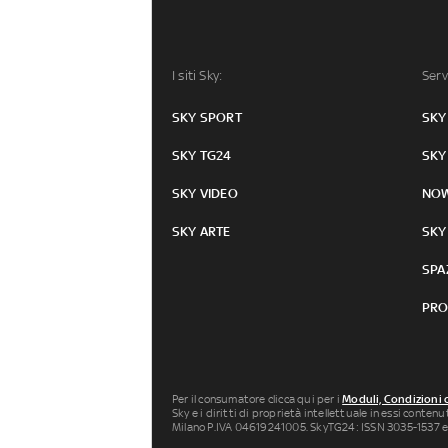
I siti Sky:
Serv
SKY SPORT
SKY
SKY TG24
SKY
SKY VIDEO
NO
SKY ARTE
SKY
SPA
PRO
Per il consumatore clicca qui per i
Moduli, Condizioni 
Sky e i diritti di proprietà intellettuale in essi conten
Milano P.IVA 04619241005. SkyTG24: ISSN 3035-1537 e