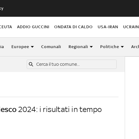
ky
CEUTA
ADDIO GUCCINI
ONDATA DI CALDO
USA-IRAN
UCRAI
lia
Europee
Comunali
Regionali
Politiche
Arc
desco
2024: i risultati in tempo