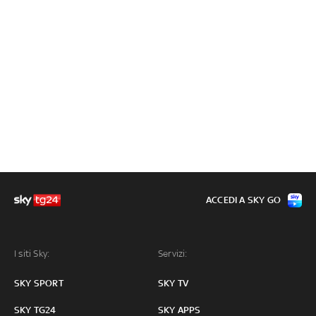
ACCEDI A SKY GO
I siti Sky:
Servizi:
SKY SPORT
SKY TV
SKY TG24
SKY APPS