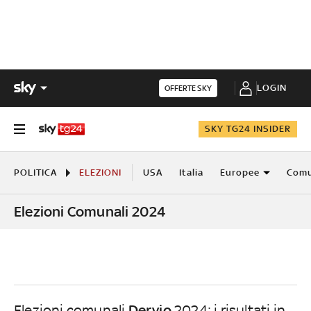
LOGIN
OFFERTE SKY
SKY TG24 INSIDER
POLITICA
ELEZIONI
USA
Italia
Europee
Comu
Elezioni Comunali 2024
Dervio
Elezioni comunali
2024: i risultati in