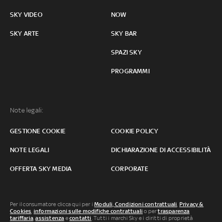
SKY VIDEO
NOW
SKY ARTE
SKY BAR
SPAZI SKY
PROGRAMMI
Note legali:
GESTIONE COOKIE
COOKIE POLICY
NOTE LEGALI
DICHIARAZIONE DI ACCESSIBILITÀ
OFFERTA SKY MEDIA
CORPORATE
Per il consumatore clicca qui per i
Moduli, Condizioni contrattuali
,
Privacy &
Cookies
,
informazioni sulle modifiche contrattuali
o per
trasparenza
tariffaria
,
assistenza
e
contatti
. Tutti i marchi Sky e i diritti di proprietà