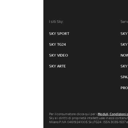
I siti Sky:
Serv
SKY SPORT
SKY
SKY TG24
SKY
SKY VIDEO
NO
SKY ARTE
SKY
SPA
PRO
Per il consumatore clicca qui per i
Moduli, Condizioni 
Sky e i diritti di proprietà intellettuale in essi conten
Milano P.IVA 04619241005. SkyTG24: ISSN 3035-1537 e