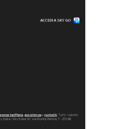
ACCEDI A SKY GO
renza tariffaria
,
assistenza
e
contatti
. Tutti i marchi
 Italia - Sky Italia Srl Via Monte Penice, 7 - 20138