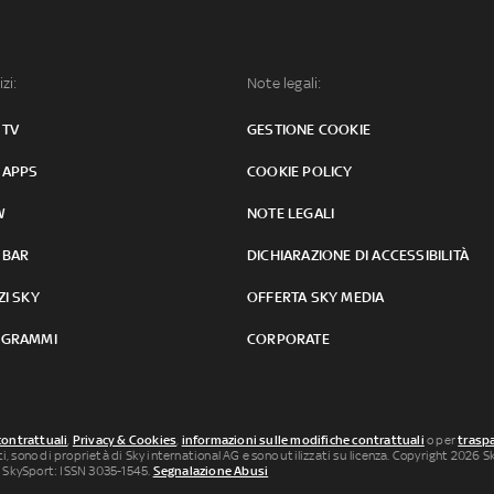
izi:
Note legali:
 TV
GESTIONE COOKIE
 APPS
COOKIE POLICY
W
NOTE LEGALI
 BAR
DICHIARAZIONE DI ACCESSIBILITÀ
ZI SKY
OFFERTA SKY MEDIA
GRAMMI
CORPORATE
contrattuali
,
Privacy & Cookies
,
informazioni sulle modifiche contrattuali
o per
traspa
uti, sono di proprietà di Sky international AG e sono utilizzati su licenza. Copyright 2026 Sky
 SkySport: ISSN 3035-1545.
Segnalazione Abusi