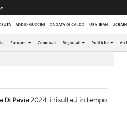
ky
CEUTA
ADDIO GUCCINI
ONDATA DI CALDO
USA-IRAN
UCRAI
lia
Europee
Comunali
Regionali
Politiche
Arc
a Di Pavia
2024: i risultati in tempo