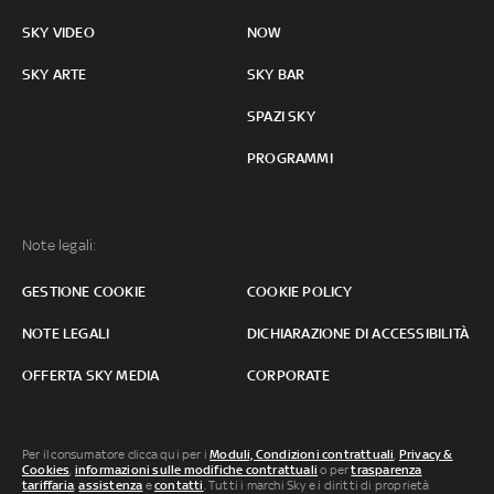
SKY VIDEO
NOW
SKY ARTE
SKY BAR
SPAZI SKY
PROGRAMMI
Note legali:
GESTIONE COOKIE
COOKIE POLICY
NOTE LEGALI
DICHIARAZIONE DI ACCESSIBILITÀ
OFFERTA SKY MEDIA
CORPORATE
Per il consumatore clicca qui per i
Moduli, Condizioni contrattuali
,
Privacy &
Cookies
,
informazioni sulle modifiche contrattuali
o per
trasparenza
tariffaria
,
assistenza
e
contatti
. Tutti i marchi Sky e i diritti di proprietà