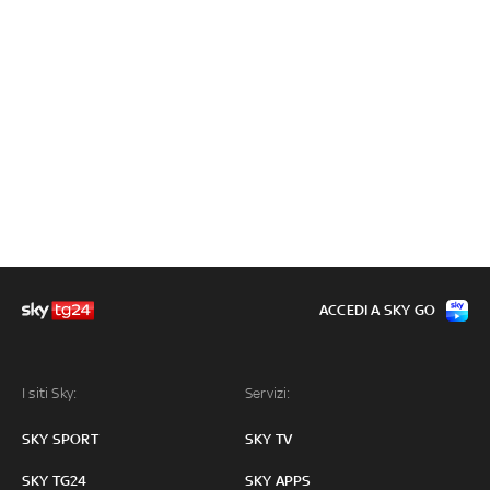
ACCEDI A SKY GO
I siti Sky:
Servizi:
SKY SPORT
SKY TV
SKY TG24
SKY APPS