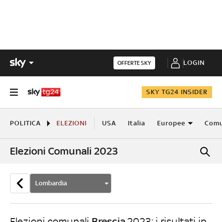
LOGIN
OFFERTE SKY
SKY TG24 INSIDER
POLITICA
ELEZIONI
USA
Italia
Europee
Comu
Elezioni Comunali 2023
Lombardia
Brescia
Elezioni comunali
2023: i risultati in