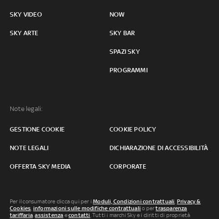
SKY VIDEO
NOW
SKY ARTE
SKY BAR
SPAZI SKY
PROGRAMMI
Note legali:
GESTIONE COOKIE
COOKIE POLICY
NOTE LEGALI
DICHIARAZIONE DI ACCESSIBILITÀ
OFFERTA SKY MEDIA
CORPORATE
Per il consumatore clicca qui per i
Moduli, Condizioni contrattuali
,
Privacy &
Cookies
,
informazioni sulle modifiche contrattuali
o per
trasparenza
tariffaria
,
assistenza
e
contatti
. Tutti i marchi Sky e i diritti di proprietà