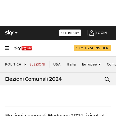
LOGIN
OFFERTE SKY
SKY TG24 INSIDER
POLITICA
ELEZIONI
USA
Italia
Europee
Comu
Elezioni Comunali 2024
Medicina
Elezioni comunali
2024: i risultati