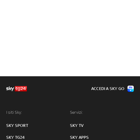
ACCEDI A SKY GO
I siti Sky:
Servizi:
SKY SPORT
SKY TV
SKY TG24
SKY APPS