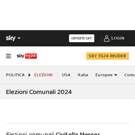
LOGIN
OFFERTE SKY
SKY TG24 INSIDER
POLITICA
ELEZIONI
USA
Italia
Europee
Comu
Elezioni Comunali 2024
Civitella Messer
Elezioni comunali