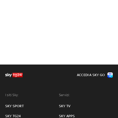
ACCEDI A SKY GO
I siti Sky:
Servizi:
SKY SPORT
SKY TV
SKY TG24
SKY APPS