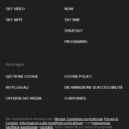
SKY VIDEO
NOW
SKY ARTE
SKY BAR
SPAZI SKY
PROGRAMMI
Note legali:
GESTIONE COOKIE
COOKIE POLICY
NOTE LEGALI
DICHIARAZIONE DI ACCESSIBILITÀ
OFFERTA SKY MEDIA
CORPORATE
Per il consumatore clicca qui per i
Moduli, Condizioni contrattuali
,
Privacy &
Cookies
,
informazioni sulle modifiche contrattuali
o per
trasparenza
tariffaria
,
assistenza
e
contatti
. Tutti i marchi Sky e i diritti di proprietà