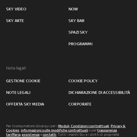
SKY VIDEO
NOW
SKY ARTE
SKY BAR
SPAZI SKY
PROGRAMMI
Note legali:
GESTIONE COOKIE
COOKIE POLICY
NOTE LEGALI
DICHIARAZIONE DI ACCESSIBILITÀ
OFFERTA SKY MEDIA
CORPORATE
Per il consumatore clicca qui per i
Moduli, Condizioni contrattuali
,
Privacy &
Cookies
,
informazioni sulle modifiche contrattuali
o per
trasparenza
tariffaria
,
assistenza
e
contatti
. Tutti i marchi Sky e i diritti di proprietà