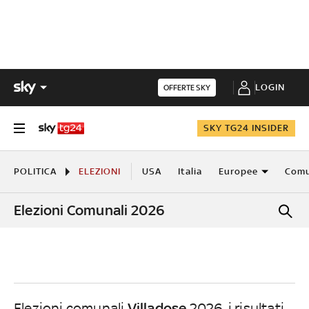
LOGIN
OFFERTE SKY
SKY TG24 INSIDER
POLITICA
ELEZIONI
USA
Italia
Europee
Comu
Elezioni Comunali 2026
Villadose
Elezioni comunali
2026, i risultati