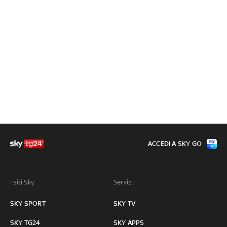
ACCEDI A SKY GO
I siti Sky:
Servizi:
SKY SPORT
SKY TV
SKY TG24
SKY APPS