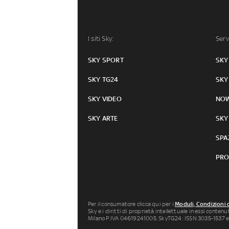
I siti Sky:
Serv
SKY SPORT
SKY
SKY TG24
SKY
SKY VIDEO
NO
SKY ARTE
SKY
SPA
PRO
Per il consumatore clicca qui per i
Moduli, Condizioni 
Sky e i diritti di proprietà intellettuale in essi conten
Milano P.IVA 04619241005. SkyTG24: ISSN 3035-1537 e