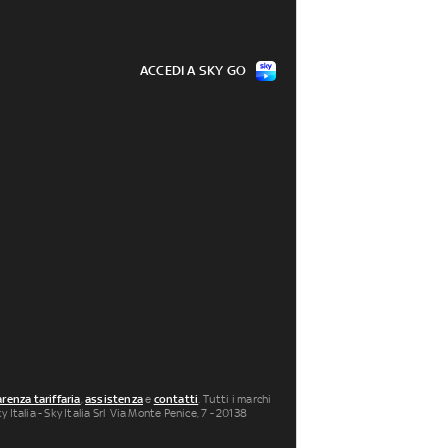
ACCEDI A SKY GO
renza tariffaria
,
assistenza
e
contatti
. Tutti i marchi
 Italia - Sky Italia Srl Via Monte Penice, 7 - 20138