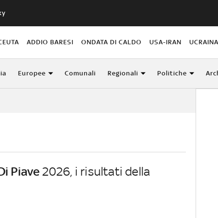
ky
CEUTA
ADDIO BARESI
ONDATA DI CALDO
USA-IRAN
UCRAIN
lia
Europee
Comunali
Regionali
Politiche
Arc
Di Piave
2026, i risultati della