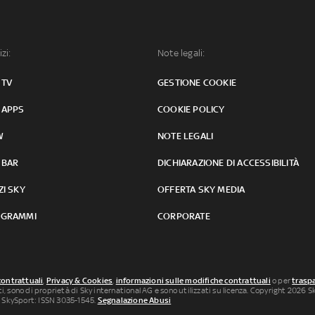
izi:
Note legali:
 TV
GESTIONE COOKIE
 APPS
COOKIE POLICY
W
NOTE LEGALI
 BAR
DICHIARAZIONE DI ACCESSIBILITÀ
ZI SKY
OFFERTA SKY MEDIA
GRAMMI
CORPORATE
contrattuali
,
Privacy & Cookies
,
informazioni sulle modifiche contrattuali
o per
traspa
uti, sono di proprietà di Sky international AG e sono utilizzati su licenza. Copyright 2026 Sky
 SkySport: ISSN 3035-1545.
Segnalazione Abusi