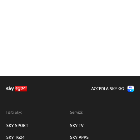
ACCEDI A SKY GO
I siti Sky:
Servizi:
SKY SPORT
SKY TV
SKY TG24
SKY APPS