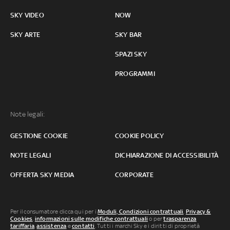
SKY VIDEO
NOW
SKY ARTE
SKY BAR
SPAZI SKY
PROGRAMMI
Note legali:
GESTIONE COOKIE
COOKIE POLICY
NOTE LEGALI
DICHIARAZIONE DI ACCESSIBILITÀ
OFFERTA SKY MEDIA
CORPORATE
Per il consumatore clicca qui per i
Moduli, Condizioni contrattuali
,
Privacy &
Cookies
,
informazioni sulle modifiche contrattuali
o per
trasparenza
tariffaria
,
assistenza
e
contatti
. Tutti i marchi Sky e i diritti di proprietà