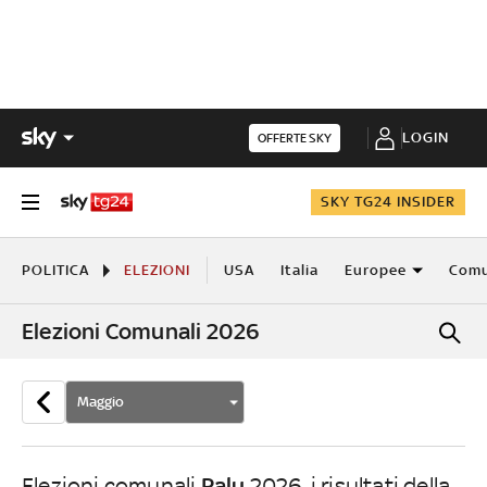
LOGIN
OFFERTE SKY
SKY TG24 INSIDER
POLITICA
ELEZIONI
USA
Italia
Europee
Comu
Elezioni Comunali 2026
Maggio
Palu
Elezioni comunali
2026, i risultati della