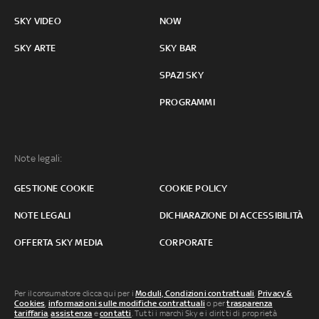
SKY VIDEO
NOW
SKY ARTE
SKY BAR
SPAZI SKY
PROGRAMMI
Note legali:
GESTIONE COOKIE
COOKIE POLICY
NOTE LEGALI
DICHIARAZIONE DI ACCESSIBILITÀ
OFFERTA SKY MEDIA
CORPORATE
Per il consumatore clicca qui per i
Moduli, Condizioni contrattuali
,
Privacy &
Cookies
,
informazioni sulle modifiche contrattuali
o per
trasparenza
tariffaria
,
assistenza
e
contatti
. Tutti i marchi Sky e i diritti di proprietà