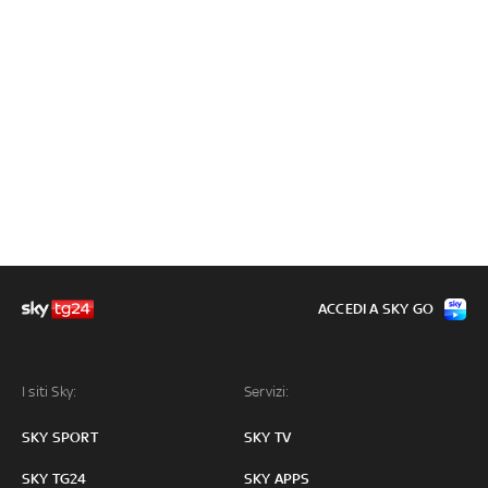
ACCEDI A SKY GO
I siti Sky:
Servizi:
SKY SPORT
SKY TV
SKY TG24
SKY APPS