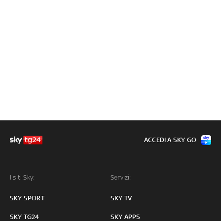
ACCEDI A SKY GO
I siti Sky:
Servizi:
SKY SPORT
SKY TV
SKY TG24
SKY APPS