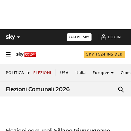
LOGIN
OFFERTE SKY
SKY TG24 INSIDER
POLITICA
ELEZIONI
USA
Italia
Europee
Comu
Elezioni Comunali 2026
Sillano Giuncugnano
Elezioni comunali