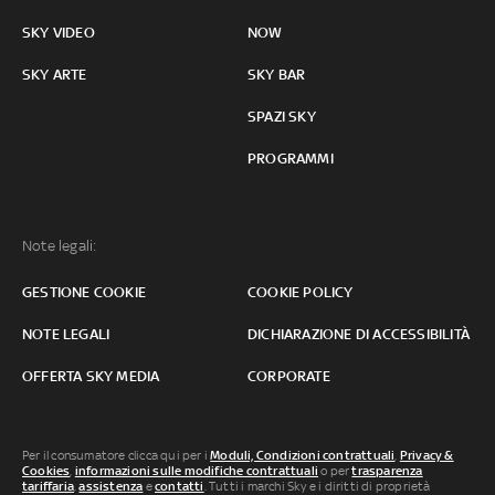
SKY VIDEO
NOW
SKY ARTE
SKY BAR
SPAZI SKY
PROGRAMMI
Note legali:
GESTIONE COOKIE
COOKIE POLICY
NOTE LEGALI
DICHIARAZIONE DI ACCESSIBILITÀ
OFFERTA SKY MEDIA
CORPORATE
Per il consumatore clicca qui per i
Moduli, Condizioni contrattuali
,
Privacy &
Cookies
,
informazioni sulle modifiche contrattuali
o per
trasparenza
tariffaria
,
assistenza
e
contatti
. Tutti i marchi Sky e i diritti di proprietà