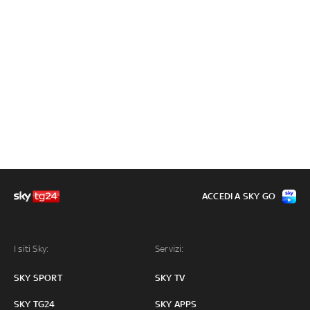
ACCEDI A SKY GO
I siti Sky:
Servizi:
SKY SPORT
SKY TV
SKY TG24
SKY APPS