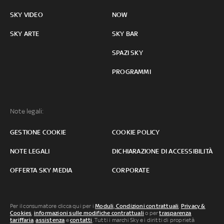
SKY VIDEO
NOW
SKY ARTE
SKY BAR
SPAZI SKY
PROGRAMMI
Note legali:
GESTIONE COOKIE
COOKIE POLICY
NOTE LEGALI
DICHIARAZIONE DI ACCESSIBILITÀ
OFFERTA SKY MEDIA
CORPORATE
Per il consumatore clicca qui per i
Moduli, Condizioni contrattuali
,
Privacy &
Cookies
,
informazioni sulle modifiche contrattuali
o per
trasparenza
tariffaria
,
assistenza
e
contatti
. Tutti i marchi Sky e i diritti di proprietà