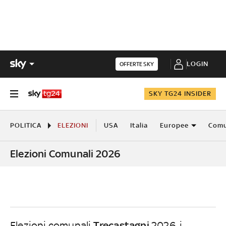
LOGIN
OFFERTE SKY
SKY TG24 INSIDER
POLITICA
ELEZIONI
USA
Italia
Europee
Comu
Elezioni Comunali 2026
Trecastagni
Elezioni comunali
2026, i