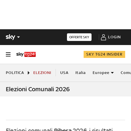
LOGIN
OFFERTE SKY
SKY TG24 INSIDER
POLITICA
ELEZIONI
USA
Italia
Europee
Comu
Elezioni Comunali 2026
Ribera
Elezioni comunali
2026, i risultati