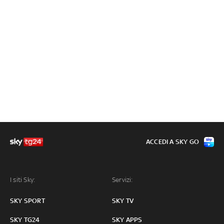
ACCEDI A SKY GO
I siti Sky:
Servizi:
SKY SPORT
SKY TV
SKY TG24
SKY APPS