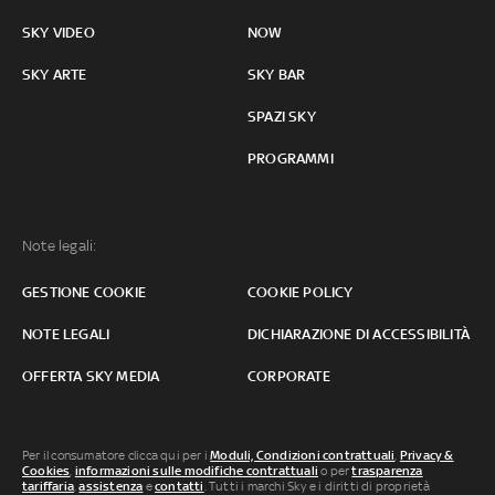
SKY VIDEO
NOW
SKY ARTE
SKY BAR
SPAZI SKY
PROGRAMMI
Note legali:
GESTIONE COOKIE
COOKIE POLICY
NOTE LEGALI
DICHIARAZIONE DI ACCESSIBILITÀ
OFFERTA SKY MEDIA
CORPORATE
Per il consumatore clicca qui per i
Moduli, Condizioni contrattuali
,
Privacy &
Cookies
,
informazioni sulle modifiche contrattuali
o per
trasparenza
tariffaria
,
assistenza
e
contatti
. Tutti i marchi Sky e i diritti di proprietà