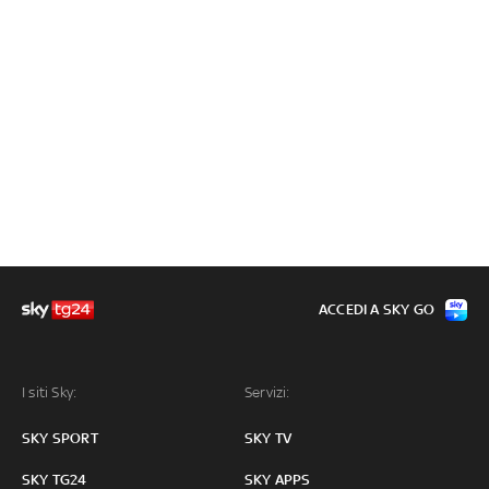
ACCEDI A SKY GO
I siti Sky:
Servizi:
SKY SPORT
SKY TV
SKY TG24
SKY APPS