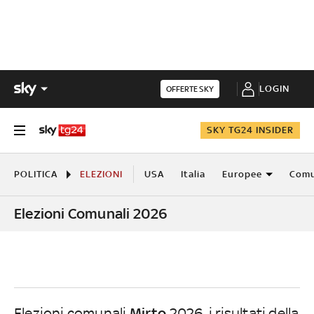
LOGIN
OFFERTE SKY
SKY TG24 INSIDER
POLITICA
ELEZIONI
USA
Italia
Europee
Comu
Elezioni Comunali 2026
Mirto
Elezioni comunali
2026, i risultati della