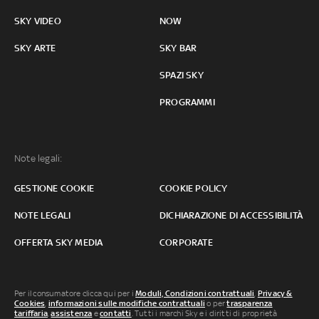
SKY VIDEO
NOW
SKY ARTE
SKY BAR
SPAZI SKY
PROGRAMMI
Note legali:
GESTIONE COOKIE
COOKIE POLICY
NOTE LEGALI
DICHIARAZIONE DI ACCESSIBILITÀ
OFFERTA SKY MEDIA
CORPORATE
Per il consumatore clicca qui per i
Moduli, Condizioni contrattuali
,
Privacy &
Cookies
,
informazioni sulle modifiche contrattuali
o per
trasparenza
tariffaria
,
assistenza
e
contatti
. Tutti i marchi Sky e i diritti di proprietà