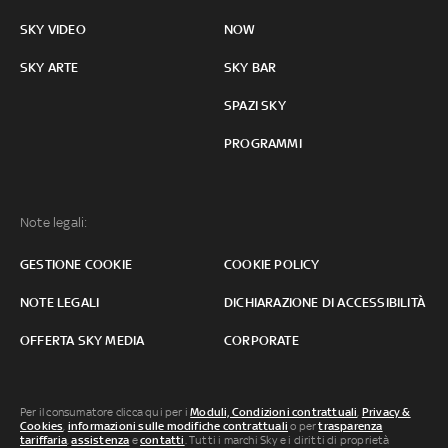
SKY VIDEO
NOW
SKY ARTE
SKY BAR
SPAZI SKY
PROGRAMMI
Note legali:
GESTIONE COOKIE
COOKIE POLICY
NOTE LEGALI
DICHIARAZIONE DI ACCESSIBILITÀ
OFFERTA SKY MEDIA
CORPORATE
Per il consumatore clicca qui per i
Moduli, Condizioni contrattuali
,
Privacy &
Cookies
,
informazioni sulle modifiche contrattuali
o per
trasparenza
tariffaria
,
assistenza
e
contatti
. Tutti i marchi Sky e i diritti di proprietà