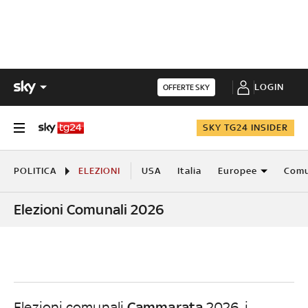
LOGIN
OFFERTE SKY
SKY TG24 INSIDER
POLITICA
ELEZIONI
USA
Italia
Europee
Comu
Elezioni Comunali 2026
Cammarata
Elezioni comunali
2026, i