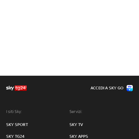
ACCEDI A SKY GO
I siti Sky:
Servizi:
SKY SPORT
SKY TV
SKY TG24
SKY APPS