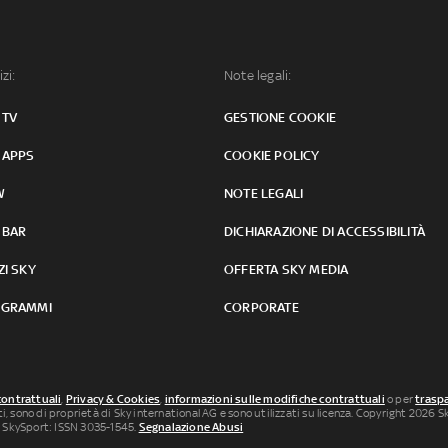
izi:
Note legali:
 TV
GESTIONE COOKIE
 APPS
COOKIE POLICY
W
NOTE LEGALI
 BAR
DICHIARAZIONE DI ACCESSIBILITÀ
ZI SKY
OFFERTA SKY MEDIA
GRAMMI
CORPORATE
contrattuali
,
Privacy & Cookies
,
informazioni sulle modifiche contrattuali
o per
traspa
uti, sono di proprietà di Sky international AG e sono utilizzati su licenza. Copyright 2026 Sky
 SkySport: ISSN 3035-1545.
Segnalazione Abusi