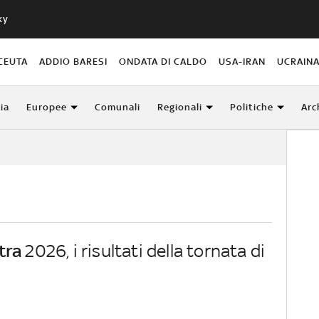
ky
CEUTA
ADDIO BARESI
ONDATA DI CALDO
USA-IRAN
UCRAIN
lia
Europee
Comunali
Regionali
Politiche
Arc
tra
2026, i risultati della tornata di