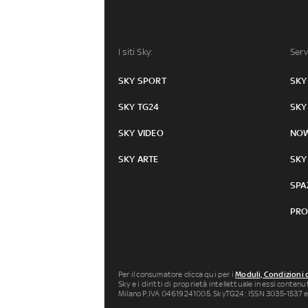
I siti Sky:
Serv
SKY SPORT
SKY
SKY TG24
SKY
SKY VIDEO
NO
SKY ARTE
SKY
SPA
PRO
Per il consumatore clicca qui per i
Moduli, Condizioni 
Sky e i diritti di proprietà intellettuale in essi conten
Milano P.IVA 04619241005. SkyTG24: ISSN 3035-1537 e