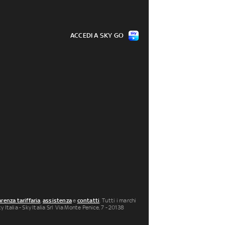
ACCEDI A SKY GO
renza tariffaria
,
assistenza
e
contatti
. Tutti i marchi
 Italia - Sky Italia Srl Via Monte Penice, 7 - 20138