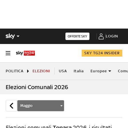
LOGIN
OFFERTE SKY
SKY TG24 INSIDER
POLITICA
ELEZIONI
USA
Italia
Europee
Comu
Elezioni Comunali 2026
Maggio
Tonara
Elezioni comunali
2026, i risultati