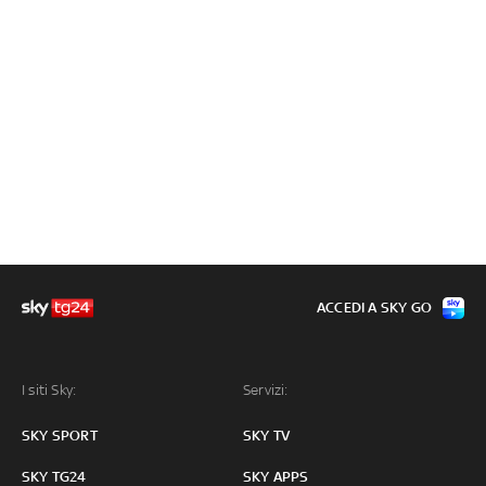
ACCEDI A SKY GO
I siti Sky:
Servizi:
SKY SPORT
SKY TV
SKY TG24
SKY APPS