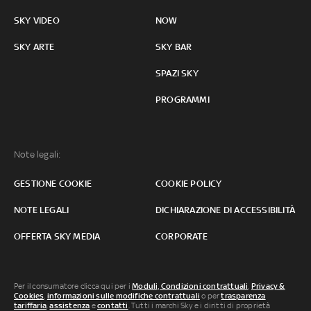
SKY VIDEO
NOW
SKY ARTE
SKY BAR
SPAZI SKY
PROGRAMMI
Note legali:
GESTIONE COOKIE
COOKIE POLICY
NOTE LEGALI
DICHIARAZIONE DI ACCESSIBILITÀ
OFFERTA SKY MEDIA
CORPORATE
Per il consumatore clicca qui per i
Moduli, Condizioni contrattuali
,
Privacy &
Cookies
,
informazioni sulle modifiche contrattuali
o per
trasparenza
tariffaria
,
assistenza
e
contatti
. Tutti i marchi Sky e i diritti di proprietà