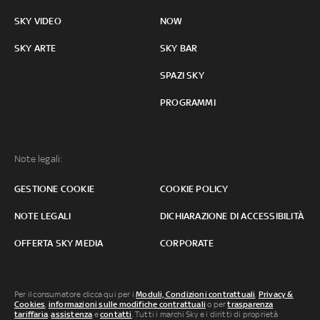
SKY VIDEO
NOW
SKY ARTE
SKY BAR
SPAZI SKY
PROGRAMMI
Note legali:
GESTIONE COOKIE
COOKIE POLICY
NOTE LEGALI
DICHIARAZIONE DI ACCESSIBILITÀ
OFFERTA SKY MEDIA
CORPORATE
Per il consumatore clicca qui per i
Moduli, Condizioni contrattuali
,
Privacy &
Cookies
,
informazioni sulle modifiche contrattuali
o per
trasparenza
tariffaria
,
assistenza
e
contatti
. Tutti i marchi Sky e i diritti di proprietà