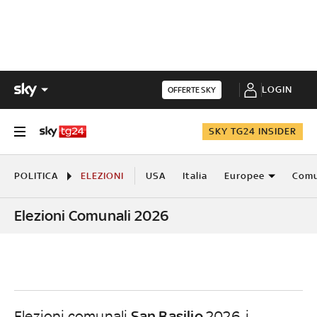
LOGIN
OFFERTE SKY
SKY TG24 INSIDER
POLITICA
ELEZIONI
USA
Italia
Europee
Comu
Elezioni Comunali 2026
San Basilio
Elezioni comunali
2026, i