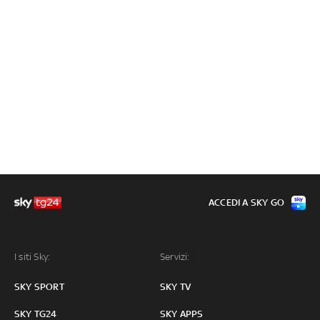
ACCEDI A SKY GO
I siti Sky:
Servizi:
SKY SPORT
SKY TV
SKY TG24
SKY APPS