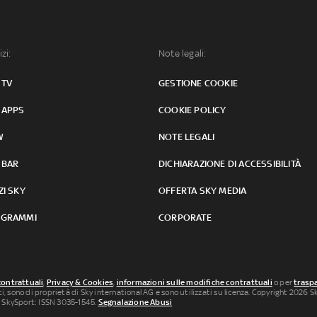
izi:
Note legali:
 TV
GESTIONE COOKIE
 APPS
COOKIE POLICY
W
NOTE LEGALI
 BAR
DICHIARAZIONE DI ACCESSIBILITÀ
ZI SKY
OFFERTA SKY MEDIA
GRAMMI
CORPORATE
contrattuali
,
Privacy & Cookies
,
informazioni sulle modifiche contrattuali
o per
traspa
uti, sono di proprietà di Sky international AG e sono utilizzati su licenza. Copyright 2026 Sky
 SkySport: ISSN 3035-1545.
Segnalazione Abusi