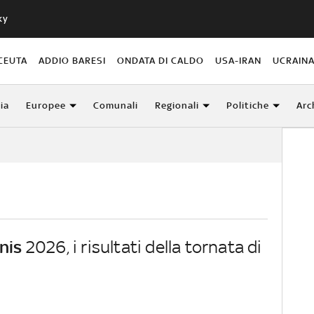
ky
CEUTA
ADDIO BARESI
ONDATA DI CALDO
USA-IRAN
UCRAIN
lia
Europee
Comunali
Regionali
Politiche
Arc
nis
2026, i risultati della tornata di