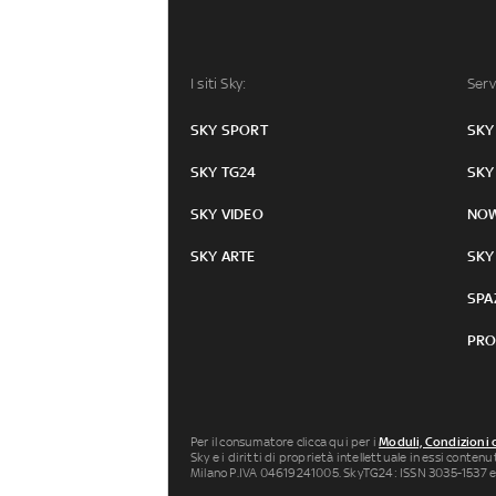
I siti Sky:
Serv
SKY SPORT
SKY
SKY TG24
SKY
SKY VIDEO
NO
SKY ARTE
SKY
SPA
PRO
Per il consumatore clicca qui per i
Moduli, Condizioni 
Sky e i diritti di proprietà intellettuale in essi conten
Milano P.IVA 04619241005. SkyTG24: ISSN 3035-1537 e