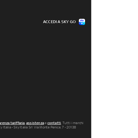
ACCEDI A SKY GO
renza tariffaria
,
assistenza
e
contatti
. Tutti i marchi
 Italia - Sky Italia Srl Via Monte Penice, 7 - 20138