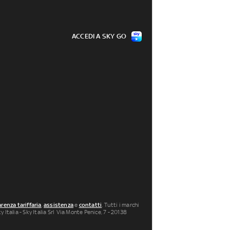
ACCEDI A SKY GO
renza tariffaria
,
assistenza
e
contatti
. Tutti i marchi
 Italia - Sky Italia Srl Via Monte Penice, 7 - 20138