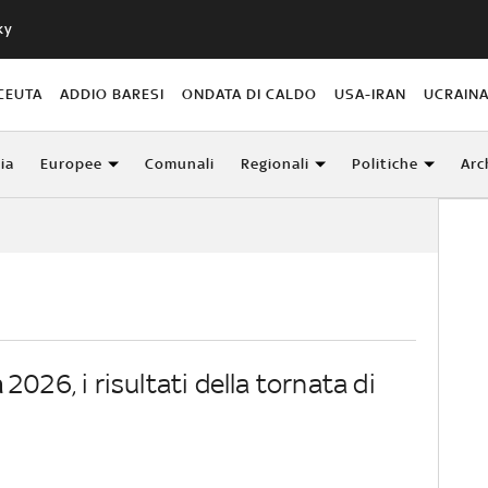
ky
CEUTA
ADDIO BARESI
ONDATA DI CALDO
USA-IRAN
UCRAIN
lia
Europee
Comunali
Regionali
Politiche
Arc
a
2026, i risultati della tornata di