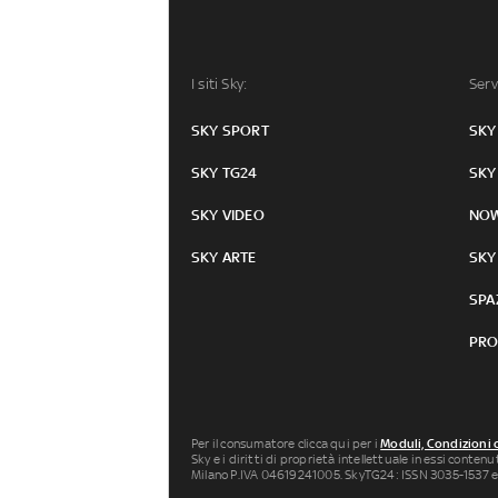
I siti Sky:
Serv
SKY SPORT
SKY
SKY TG24
SKY
SKY VIDEO
NO
SKY ARTE
SKY
SPA
PRO
Per il consumatore clicca qui per i
Moduli, Condizioni 
Sky e i diritti di proprietà intellettuale in essi conten
Milano P.IVA 04619241005. SkyTG24: ISSN 3035-1537 e