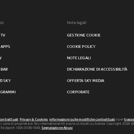
izi:
Note legali:
 TV
GESTIONE COOKIE
 APPS
COOKIE POLICY
W
NOTE LEGALI
 BAR
DICHIARAZIONE DI ACCESSIBILITÀ
ZI SKY
OFFERTA SKY MEDIA
GRAMMI
CORPORATE
contrattuali
,
Privacy & Cookies
,
informazioni sulle modifiche contrattuali
o per
traspa
uti, sono di proprietà di Sky international AG e sono utilizzati su licenza. Copyright 2026 Sky
 SkySport: ISSN 3035-1545.
Segnalazione Abusi