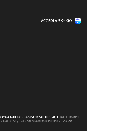
ACCEDI A SKY GO
renza tariffaria
,
assistenza
e
contatti
. Tutti i marchi
 Italia - Sky Italia Srl Via Monte Penice, 7 - 20138