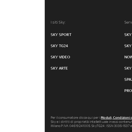
I siti Sky:
Serv
SKY SPORT
SKY
SKY TG24
SKY
SKY VIDEO
NO
SKY ARTE
SKY
SPA
PRO
Per il consumatore clicca qui per i
Moduli, Condizioni 
Sky e i diritti di proprietà intellettuale in essi conten
Milano P.IVA 04619241005. SkyTG24: ISSN 3035-1537 e