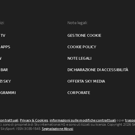
izi:
Note legali:
 TV
GESTIONE COOKIE
 APPS
COOKIE POLICY
W
NOTE LEGALI
 BAR
DICHIARAZIONE DI ACCESSIBILITÀ
ZI SKY
OFFERTA SKY MEDIA
GRAMMI
CORPORATE
contrattuali
,
Privacy & Cookies
,
informazioni sulle modifiche contrattuali
o per
traspa
uti, sono di proprietà di Sky international AG e sono utilizzati su licenza. Copyright 2026 Sky
 SkySport: ISSN 3035-1545.
Segnalazione Abusi