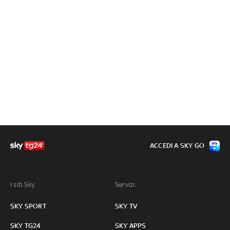
ACCEDI A SKY GO
I siti Sky:
Servizi:
SKY SPORT
SKY TV
SKY TG24
SKY APPS