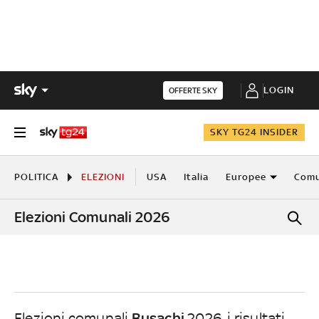
LOGIN
OFFERTE SKY
SKY TG24 INSIDER
POLITICA
ELEZIONI
USA
Italia
Europee
Comu
Elezioni Comunali 2026
Busachi
Elezioni comunali
2026, i risultati