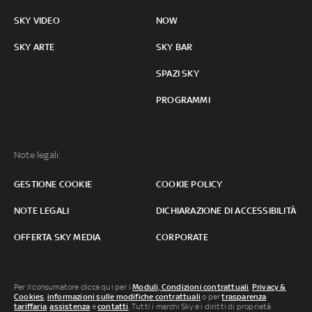
SKY VIDEO
NOW
SKY ARTE
SKY BAR
SPAZI SKY
PROGRAMMI
Note legali:
GESTIONE COOKIE
COOKIE POLICY
NOTE LEGALI
DICHIARAZIONE DI ACCESSIBILITÀ
OFFERTA SKY MEDIA
CORPORATE
Per il consumatore clicca qui per i
Moduli, Condizioni contrattuali
,
Privacy &
Cookies
,
informazioni sulle modifiche contrattuali
o per
trasparenza
tariffaria
,
assistenza
e
contatti
. Tutti i marchi Sky e i diritti di proprietà