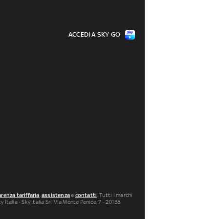
ACCEDI A SKY GO
renza tariffaria
,
assistenza
e
contatti
. Tutti i marchi
 Italia - Sky Italia Srl Via Monte Penice, 7 - 20138