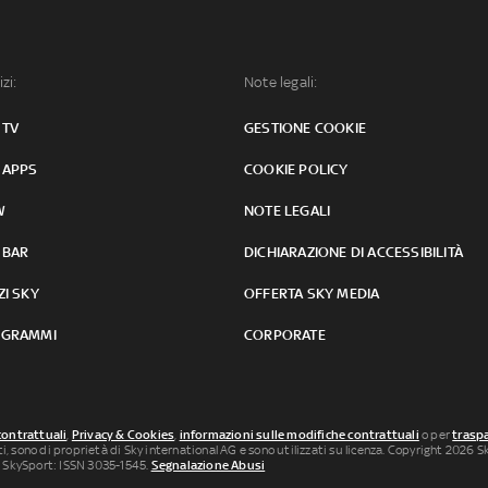
izi:
Note legali:
 TV
GESTIONE COOKIE
 APPS
COOKIE POLICY
W
NOTE LEGALI
 BAR
DICHIARAZIONE DI ACCESSIBILITÀ
ZI SKY
OFFERTA SKY MEDIA
GRAMMI
CORPORATE
contrattuali
,
Privacy & Cookies
,
informazioni sulle modifiche contrattuali
o per
traspa
uti, sono di proprietà di Sky international AG e sono utilizzati su licenza. Copyright 2026 Sky
 SkySport: ISSN 3035-1545.
Segnalazione Abusi