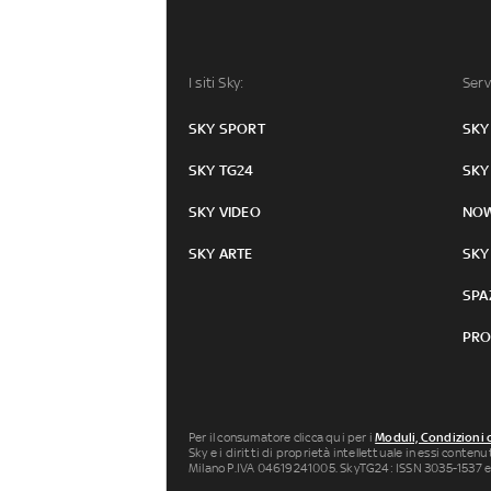
I siti Sky:
Serv
SKY SPORT
SKY
SKY TG24
SKY
SKY VIDEO
NO
SKY ARTE
SKY
SPA
PRO
Per il consumatore clicca qui per i
Moduli, Condizioni 
Sky e i diritti di proprietà intellettuale in essi conten
Milano P.IVA 04619241005. SkyTG24: ISSN 3035-1537 e