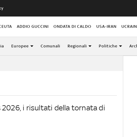
ky
CEUTA
ADDIO GUCCINI
ONDATA DI CALDO
USA-IRAN
UCRAI
lia
Europee
Comunali
Regionali
Politiche
Arc
s
2026, i risultati della tornata di