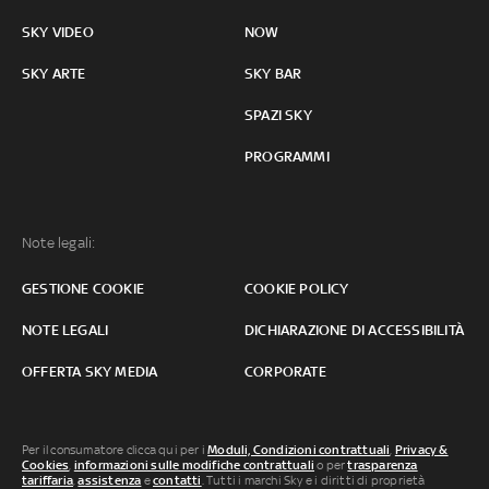
SKY VIDEO
NOW
SKY ARTE
SKY BAR
SPAZI SKY
PROGRAMMI
Note legali:
GESTIONE COOKIE
COOKIE POLICY
NOTE LEGALI
DICHIARAZIONE DI ACCESSIBILITÀ
OFFERTA SKY MEDIA
CORPORATE
Per il consumatore clicca qui per i
Moduli, Condizioni contrattuali
,
Privacy &
Cookies
,
informazioni sulle modifiche contrattuali
o per
trasparenza
tariffaria
,
assistenza
e
contatti
. Tutti i marchi Sky e i diritti di proprietà