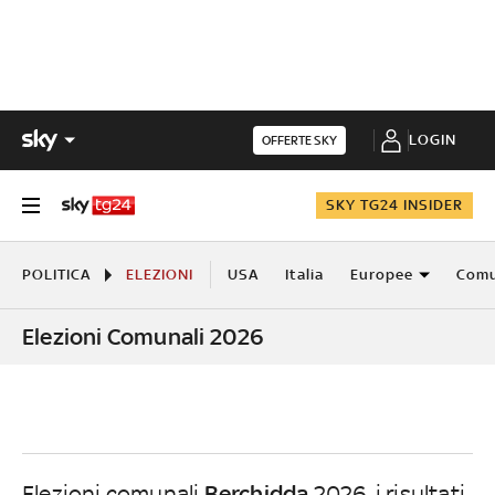
LOGIN
OFFERTE SKY
SKY TG24 INSIDER
POLITICA
ELEZIONI
USA
Italia
Europee
Comu
Elezioni Comunali 2026
Berchidda
Elezioni comunali
2026, i risultati