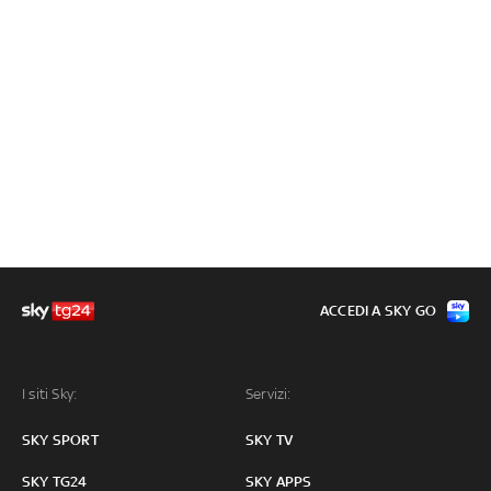
ACCEDI A SKY GO
I siti Sky:
Servizi:
SKY SPORT
SKY TV
SKY TG24
SKY APPS