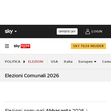
LOGIN
OFFERTE SKY
SKY TG24 INSIDER
POLITICA
ELEZIONI
USA
Italia
Europee
Comu
Elezioni Comunali 2026
Abbasanta
Elezioni comunali
2026, i