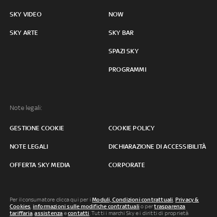
SKY VIDEO
NOW
SKY ARTE
SKY BAR
SPAZI SKY
PROGRAMMI
Note legali:
GESTIONE COOKIE
COOKIE POLICY
NOTE LEGALI
DICHIARAZIONE DI ACCESSIBILITÀ
OFFERTA SKY MEDIA
CORPORATE
Per il consumatore clicca qui per i
Moduli, Condizioni contrattuali
,
Privacy &
Cookies
,
informazioni sulle modifiche contrattuali
o per
trasparenza
tariffaria
,
assistenza
e
contatti
. Tutti i marchi Sky e i diritti di proprietà