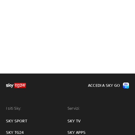
ACCEDI A SKY GO
I siti Sky:
Servizi:
SKY SPORT
SKY TV
SKY TG24
SKY APPS