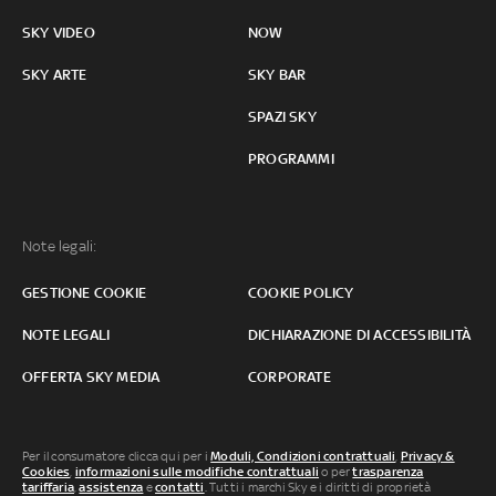
SKY VIDEO
NOW
SKY ARTE
SKY BAR
SPAZI SKY
PROGRAMMI
Note legali:
GESTIONE COOKIE
COOKIE POLICY
NOTE LEGALI
DICHIARAZIONE DI ACCESSIBILITÀ
OFFERTA SKY MEDIA
CORPORATE
Per il consumatore clicca qui per i
Moduli, Condizioni contrattuali
,
Privacy &
Cookies
,
informazioni sulle modifiche contrattuali
o per
trasparenza
tariffaria
,
assistenza
e
contatti
. Tutti i marchi Sky e i diritti di proprietà