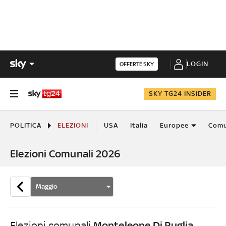
LOGIN
OFFERTE SKY
SKY TG24 INSIDER
POLITICA
ELEZIONI
USA
Italia
Europee
Comu
Elezioni Comunali 2026
Maggio
Monteleone Di Puglia
Elezioni comunali