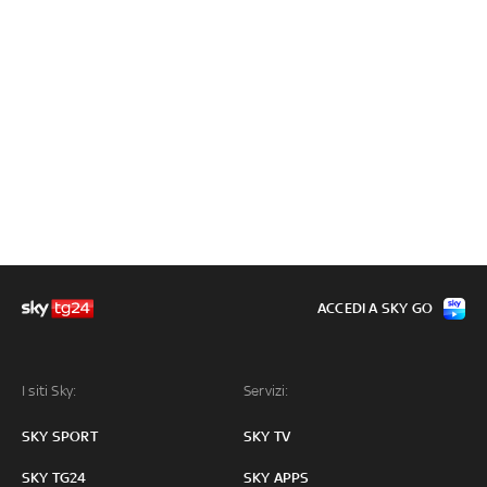
ACCEDI A SKY GO
I siti Sky:
Servizi:
SKY SPORT
SKY TV
SKY TG24
SKY APPS