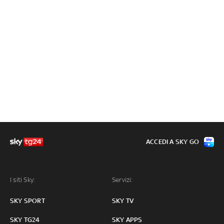
ACCEDI A SKY GO
I siti Sky:
Servizi:
SKY SPORT
SKY TV
SKY TG24
SKY APPS