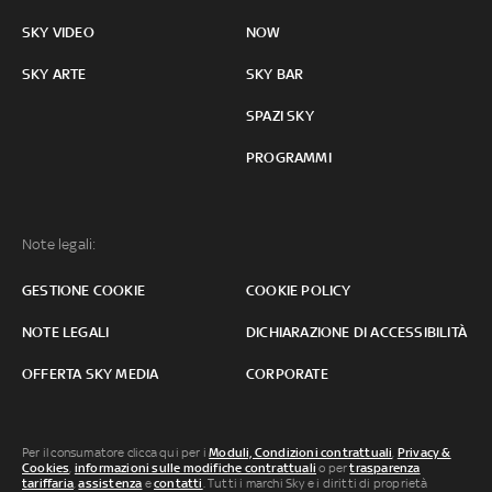
SKY VIDEO
NOW
SKY ARTE
SKY BAR
SPAZI SKY
PROGRAMMI
Note legali:
GESTIONE COOKIE
COOKIE POLICY
NOTE LEGALI
DICHIARAZIONE DI ACCESSIBILITÀ
OFFERTA SKY MEDIA
CORPORATE
Per il consumatore clicca qui per i
Moduli, Condizioni contrattuali
,
Privacy &
Cookies
,
informazioni sulle modifiche contrattuali
o per
trasparenza
tariffaria
,
assistenza
e
contatti
. Tutti i marchi Sky e i diritti di proprietà