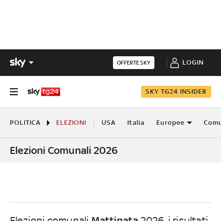
LOGIN
OFFERTE SKY
SKY TG24 INSIDER
POLITICA
ELEZIONI
USA
Italia
Europee
Comu
Elezioni Comunali 2026
Mattinata
Elezioni comunali
2026, i risultati