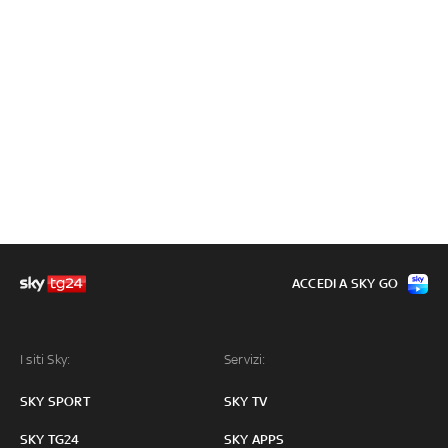
ACCEDI A SKY GO
I siti Sky:
Servizi:
SKY SPORT
SKY TV
SKY TG24
SKY APPS