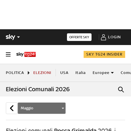
LOGIN
OFFERTE SKY
SKY TG24 INSIDER
POLITICA
ELEZIONI
USA
Italia
Europee
Comu
Elezioni Comunali 2026
Maggio
Rocca Grimalda
Elezioni comunali
2026, i