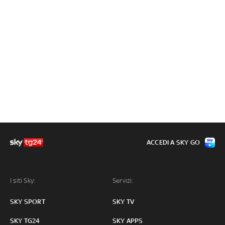
ACCEDI A SKY GO
I siti Sky:
Servizi:
SKY SPORT
SKY TV
SKY TG24
SKY APPS