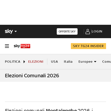
LOGIN
OFFERTE SKY
SKY TG24 INSIDER
POLITICA
ELEZIONI
USA
Italia
Europee
Comu
Elezioni Comunali 2026
Montalenghe
Elezioni comunali
2026, i