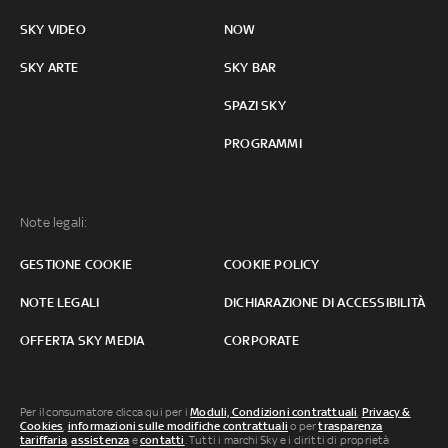
SKY VIDEO
NOW
SKY ARTE
SKY BAR
SPAZI SKY
PROGRAMMI
Note legali:
GESTIONE COOKIE
COOKIE POLICY
NOTE LEGALI
DICHIARAZIONE DI ACCESSIBILITÀ
OFFERTA SKY MEDIA
CORPORATE
Per il consumatore clicca qui per i
Moduli, Condizioni contrattuali
,
Privacy &
Cookies
,
informazioni sulle modifiche contrattuali
o per
trasparenza
tariffaria
,
assistenza
e
contatti
. Tutti i marchi Sky e i diritti di proprietà