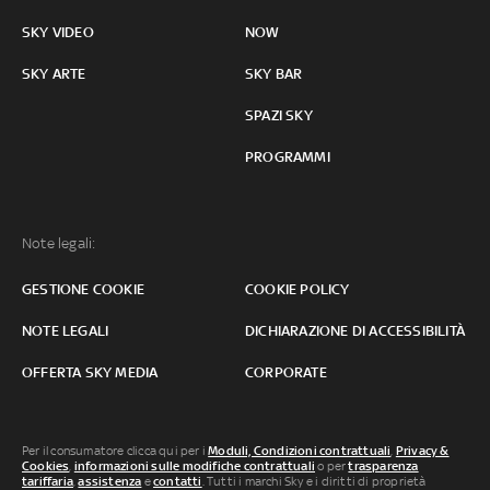
SKY VIDEO
NOW
SKY ARTE
SKY BAR
SPAZI SKY
PROGRAMMI
Note legali:
GESTIONE COOKIE
COOKIE POLICY
NOTE LEGALI
DICHIARAZIONE DI ACCESSIBILITÀ
OFFERTA SKY MEDIA
CORPORATE
Per il consumatore clicca qui per i
Moduli, Condizioni contrattuali
,
Privacy &
Cookies
,
informazioni sulle modifiche contrattuali
o per
trasparenza
tariffaria
,
assistenza
e
contatti
. Tutti i marchi Sky e i diritti di proprietà