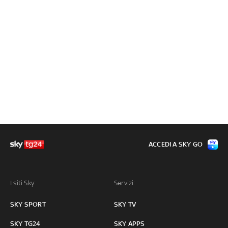
ACCEDI A SKY GO
I siti Sky:
Servizi:
SKY SPORT
SKY TV
SKY TG24
SKY APPS