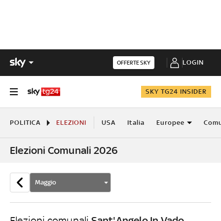
LOGIN
OFFERTE SKY
SKY TG24 INSIDER
POLITICA
ELEZIONI
USA
Italia
Europee
Comu
Elezioni Comunali 2026
Maggio
Sant'Angelo In Vado
Elezioni comunali